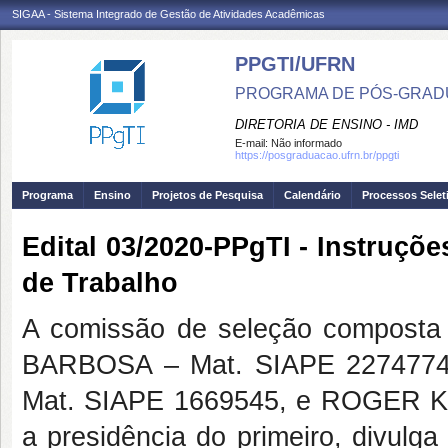
SIGAA - Sistema Integrado de Gestão de Atividades Acadêmicas
PPGTI/UFRN
PROGRAMA DE PÓS-GRAD
DIRETORIA DE ENSINO - IMD
E-mail:
Não informado
https://posgraduacao.ufrn.br/ppgti
Programa
Ensino
Projetos de Pesquisa
Calendário
Processos Selet
Edital 03/2020-PPgTI - Instruçõ
de Trabalho
A comissão de seleção compost
BARBOSA – Mat. SIAPE 22747
Mat. SIAPE 1669545, e ROGER K
a presidência do primeiro, divulga