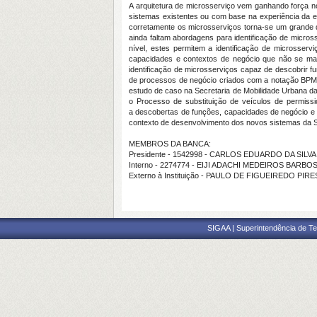
A arquitetura de microsserviço vem ganhando força no
sistemas existentes ou com base na experiência da e
corretamente os microsserviços torna-se um grande d
ainda faltam abordagens para identificação de micro
nível, estes permitem a identificação de microsserv
capacidades e contextos de negócio que não se man
identificação de microsserviços capaz de descobrir fu
de processos de negócio criados com a notação BPMN,
estudo de caso na Secretaria de Mobilidade Urbana da c
o Processo de substituição de veículos de permiss
a descobertas de funções, capacidades de negócio e 
contexto de desenvolvimento dos novos sistemas da 
MEMBROS DA BANCA:
Presidente - 1542998 - CARLOS EDUARDO DA SILVA
Interno - 2274774 - EIJI ADACHI MEDEIROS BARBO
Externo à Instituição - PAULO DE FIGUEIREDO PIRE
SIGAA | Superintendência de Te