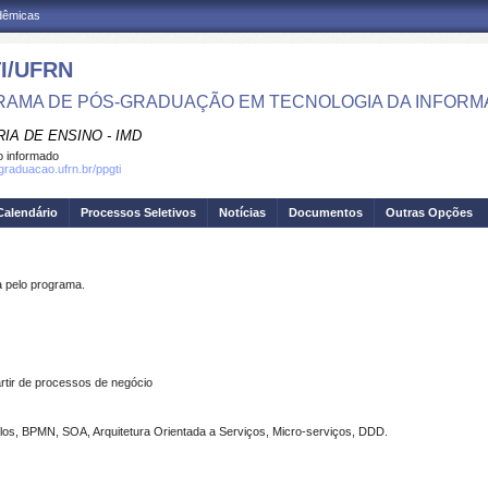
adêmicas
I/UFRN
AMA DE PÓS-GRADUAÇÃO EM TECNOLOGIA DA INFOR
IA DE ENSINO - IMD
 informado
sgraduacao.ufrn.br/ppgti
Calendário
Processos Seletivos
Notícias
Documentos
Outras Opções
pelo programa.
rtir de processos de negócio
s, BPMN, SOA, Arquitetura Orientada a Serviços, Micro-serviços, DDD.