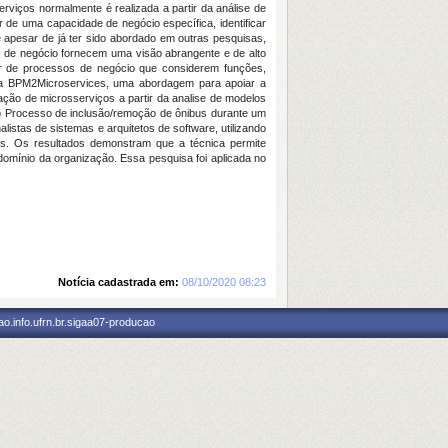
rviços normalmente é realizada a partir da análise de
de uma capacidade de negócio específica, identificar
 apesar de já ter sido abordado em outras pesquisas,
s de negócio fornecem uma visão abrangente e de alto
rtir de processos de negócio que considerem funções,
ica BPM2Microservices, uma abordagem para apoiar a
cação de microsserviços a partir da analise de modelos
no Processo de inclusão/remoção de ônibus durante um
listas de sistemas e arquitetos de software, utilizando
os. Os resultados demonstram que a técnica permite
omínio da organização. Essa pesquisa foi aplicada no
Notícia cadastrada em:
08/10/2020 08:23
o.info.ufrn.br.sigaa07-producao