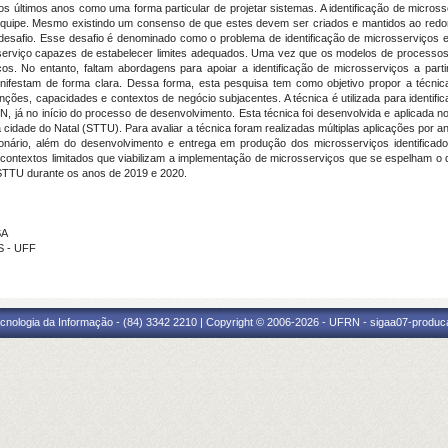
s últimos anos como uma forma particular de projetar sistemas. A identificação de microsse
quipe. Mesmo existindo um consenso de que estes devem ser criados e mantidos ao redor 
esafio. Esse desafio é denominado como o problema de identificação de microsserviços e
sserviço capazes de estabelecer limites adequados. Uma vez que os modelos de processo
iços. No entanto, faltam abordagens para apoiar a identificação de microsserviços a pa
ifestam de forma clara. Dessa forma, esta pesquisa tem como objetivo propor a técn
nções, capacidades e contextos de negócio subjacentes. A técnica é utilizada para identifi
 já no início do processo de desenvolvimento. Esta técnica foi desenvolvida e aplicada 
idade do Natal (STTU). Para avaliar a técnica foram realizadas múltiplas aplicações por ana
ionário, além do desenvolvimento e entrega em produção dos microsserviços identificad
contextos limitados que viabilizam a implementação de microsserviços que se espelham o d
STTU durante os anos de 2019 e 2020.
SA
S - UFF
cnologia da Informação - (84) 3342 2210 | Copyright © 2006-2026 - UFRN - sigaa07-produca