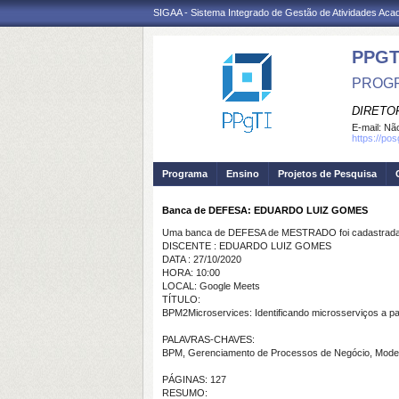
SIGAA - Sistema Integrado de Gestão de Atividades Ac
PPGT
PROGR
DIRETOR
E-mail:
Não
https://po
Programa
Ensino
Projetos de Pesquisa
Banca de DEFESA: EDUARDO LUIZ GOMES
Uma banca de DEFESA de MESTRADO foi cadastrada 
DISCENTE : EDUARDO LUIZ GOMES
DATA : 27/10/2020
HORA: 10:00
LOCAL: Google Meets
TÍTULO:
BPM2Microservices: Identificando microsserviços a pa
PALAVRAS-CHAVES:
BPM, Gerenciamento de Processos de Negócio, Modelo
PÁGINAS: 127
RESUMO: