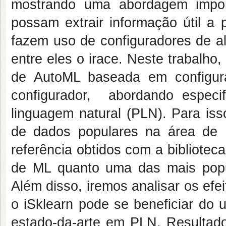
mostrando uma abordagem impor
possam extrair informação útil a 
fazem
uso de configuradores de al
entre eles o irace. Neste trabalho,
de AutoML baseada em configura
configurador
,
aborda
ndo
especi
linguagem natural (
PLN)
. Para is
de dados populares na área de
referência
obtidos com
a biblioteca
de ML
quanto uma das mais popu
Além disso, iremos analisar os efe
o iSklearn pode se beneficiar do 
estado-da-arte em PLN. Resultado