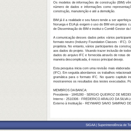
Os modelos de informações de construção (BIM) vêm 
número de dados e informações como representações 
construção, manutenção e até a demolição.
BIM já é a realidade e seu futuro tende a ser aperfe
Noruega e EUA já exigem o uso do BIM em projetos cus
de Disseminação do BIM e institui o Comitê Gestor da
A comunicação desses dados pelos vários participa
formato neutro (Industry Foundation Classes - IFC). 
projetista. No entanto, vários participantes da con
aos dados do projeto. Visando trazer inclusão de tod
dados do arquivo IFC e fornecida através de rotas d
maneira descomplicada, é nosso principal desejo.
Esta pesquisa inicia com uma revisão mais elaborada 
(IFC). Em seguida abordamos os trabalhos relacionado
gramática para o formato IFC. No quarto capitulo ir
mostraremos os resultados dos testes executados. Por
MEMBROS DA BANCA:
Presidente - 1845280 - SERGIO QUEIROZ DE MED
Interno - 2510306 - FREDERICO ARAUJO DA SILVA 
Externo à Instituição - REYMARD SAVIO SAMPAIO 
SIGAA | Superintendência de Te