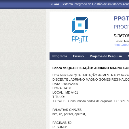
SIGAA - Sistema Integrado de Gestão de Atividades Ac
PPGT
PROGR
DIRETOR
E-mail:
Não
https://po
Programa
Ensino
Projetos de Pesquisa
Banca de QUALIFICAÇÃO: ADRIANO MAGNO G
Uma banca de QUALIFICAÇÃO de MESTRADO foi cada
DISCENTE : ADRIANO MAGNO GOMES REGINALD
DATA : 25/03/2020
HORA: 14:30
LOCAL: IMD A401
TÍTULO:
IFC WEB - Consumindo dados de arquivos IFC-SPF 
PALAVRAS-CHAVES:
bim, ifc, parser, api rest,
PÁGINAS: 50
RESUMO: