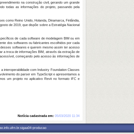
preendimento na construção civil, gerando um grande
endo todas as informações do projeto, passando pela
íses como Reino Unido, Holanda, Dinamarca, Finlândia,
gosto de 2019, que dispõe sobre a Estratégia Nacional
specíficos de cada software de modelagem BIM ou em
ente dos softwares ou fabricantes escolhidos por cada
ção desses softwares e querem mesmo assim ter acesso
ar a troca de informações BIM, através da extração de
s acessível, começando pelo acesso às informações de
 a interoperabilidade com Industry Foundation Classes
envolvimento do parser em TypeScript e apresentamos a
amos um projeto no aplicativo Revit no formato IFC e
Notícia cadastrada em:
05/03/2020 11:34
o.info.ufrn.br.sigaa04-producao