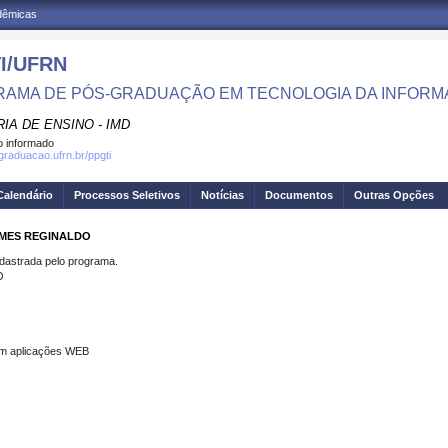
adêmicas
I/UFRN
AMA DE PÓS-GRADUAÇÃO EM TECNOLOGIA DA INFOR
IA DE ENSINO - IMD
 informado
sgraduacao.ufrn.br/ppgti
Calendário
Processos Seletivos
Notícias
Documentos
Outras Opções
OMES REGINALDO
strada pelo programa.
O
em aplicações WEB