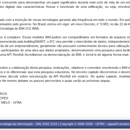
crescendo para desempenhar um papel significativo durante todo ciclo de vida de um em
digitais das características físicas e funcionais de uma edificação, ou seja, envolv
içoado com a inserção de novas tecnologias gerando alta frequência em todo o mundo. Em pa
teados pelo governo. No Brasil, entrou em vigor um novo Decreto, n° 9.983, no dia 22 de A
 Estratégia do BIM (CG BIM).
ntes é complexo. Esses modelos BIM podem ser compartilhados em formatos de arquivos e
Desenvolvida pela buildingSMART, o IFC visa permitir o intercâmbio de dados, independentem
strução de um empreendimento, geralmente não possuem conhecimento técnico para utiliza
os participantes de uma obra aos dados projetados, desenvolvemos uma pesquisa para facilit
e uma API Restfull. Acreditamos na democratização do BIM, e torná-lo de alguma forma mai
sobre a colaboração desta pesquisa, motivações, objetivos e conceitos envolvendo o BIM e
s e os diferenciais que esta pesquisa solucionou. No terceiro capitulo discorremos o des
emos discutir sobre estruturação da API Restfull em nodeJs. No quinto capitulo, model
 fim iremos debater os passos percorridos e quais serão as próximas etapas.
EIROS
LOPES
DE MELO - UFBA
cnologia da Informação - (84) 3342 2210 | Copyright © 2006-2026 - UFRN - sigaa04-produca