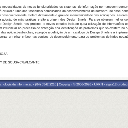
 e necessidades de novas funcionalidades,os sistemas de informação permanecem sempr
crucial e uma das fasesmais complicadas do desenvolvimento de software, se esse contr
econsequentemente afetam diretamente o grau de manutenibilidade das aplicações. Fatores
a adoção de más práticas e são a origem dos Design Smells. Para se obterum melhor c
 de Design Smells nos projetos, e novos estudos indicam quea utilização de informações 
em influenciar no processo de detecção ena identificação de problemas que só existem no c
to das aplicaçõesbatches, e propõe a definição de um catálogo de Design Smells e a imple
spertar um olhar crítico nas equipes de desenvolvimento para os problemas definidos nocat
RBOSA
ELLY DE SOUSA CAVALCANTE
cnologia da Informação - (84) 3342 2210 | Copyright © 2006-2026 - UFRN - sigaa12-produca