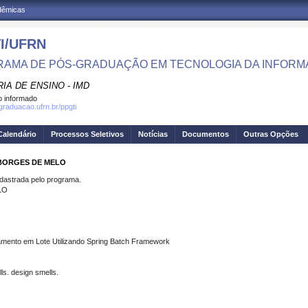
adêmicas
I/UFRN
AMA DE PÓS-GRADUAÇÃO EM TECNOLOGIA DA INFOR
IA DE ENSINO - IMD
 informado
sgraduacao.ufrn.br/ppgti
Calendário
Processos Seletivos
Notícias
Documentos
Outras Opções
 BORGES DE MELO
strada pelo programa.
LO
amento em Lote Utilizando Spring Batch Framework
ls. design smells.