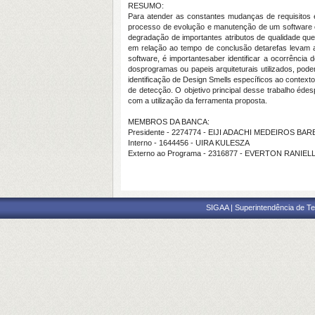
RESUMO:
Para atender as constantes mudanças de requisitos
processo de evolução e manutenção de um software é 
degradação de importantes atributos de qualidade qu
em relação ao tempo de conclusão detarefas levam 
software, é importantesaber identificar a ocorrência
dosprogramas ou papeis arquiteturais utilizados, pod
identificação de Design Smells específicos ao contex
de detecção. O objetivo principal desse trabalho éde
com a utilização da ferramenta proposta.
MEMBROS DA BANCA:
Presidente - 2274774 - EIJI ADACHI MEDEIROS BA
Interno - 1644456 - UIRA KULESZA
Externo ao Programa - 2316877 - EVERTON RANI
SIGAA | Superintendência de Te