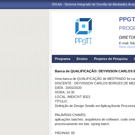
SIGAA - Sistema Integrado de Gestão de Atividades Ac
PPGT
PROGR
DIRETOR
E-mail:
Não
https://po
Programa
Ensino
Projetos de Pesquisa
Banca de QUALIFICAÇÃO: DEYVISSON CARLOS
Uma banca de QUALIFICAÇÃO de MESTRADO foi cada
DISCENTE : DEYVISSON CARLOS BORGES DE ME
DATA : 20/02/2020
HORA: 14:30
LOCAL: IMD/CIVT B321
TÍTULO:
Definição de Design Smells em Aplicaçõesde Process
PALAVRAS-CHAVES:
aplicações batches. arquitetura de software. code smel
processamento em lote. spring batch.
PÁGINAS: 65