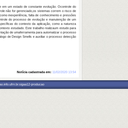
e em um estado de constante evolução. Ocontrole do
ole não for gerenciado,os sistemas correm o risco de
como inexperiência, falta de conhecimento e pressões
ontrole do processo de evolução e manutenção de um
específicas do contexto da aplicação, como a natureza
ontexto estudado. Este trabalho realizaum estudo para
mentação de umaferramenta para automatizar o processo
álogo de Design Smells e auxiliar o processo detecção
Notícia cadastrada em:
11/02/2020 13:54
o.info.ufrn.br.sigaa12-producao