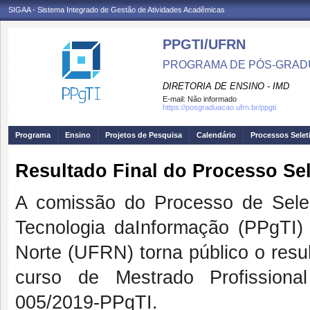
SIGAA - Sistema Integrado de Gestão de Atividades Acadêmicas
PPGTI/UFRN
PROGRAMA DE PÓS-GRAD
DIRETORIA DE ENSINO - IMD
E-mail:
Não informado
https://posgraduacao.ufrn.br/ppgti
Programa
Ensino
Projetos de Pesquisa
Calendário
Processos Selet
Resultado Final do Processo Sel
A comissão do Processo de Sele
Tecnologia daInformação (PPgTI)
Norte (UFRN) torna público o resu
curso de Mestrado Profissiona
005/2019-PPgTI.