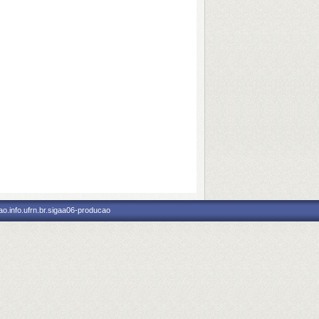
o.info.ufrn.br.sigaa06-producao