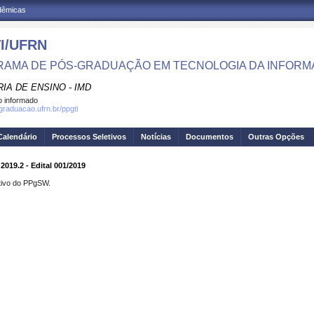
adêmicas
I/UFRN
AMA DE PÓS-GRADUAÇÃO EM TECNOLOGIA DA INFOR
IA DE ENSINO - IMD
 informado
sgraduacao.ufrn.br/ppgti
Calendário
Processos Seletivos
Notícias
Documentos
Outras Opções
2019.2 - Edital 001/2019
etivo do PPgSW.