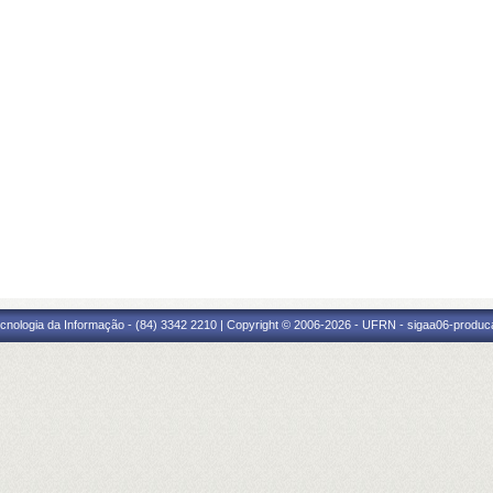
cnologia da Informação - (84) 3342 2210 | Copyright © 2006-2026 - UFRN - sigaa06-produca