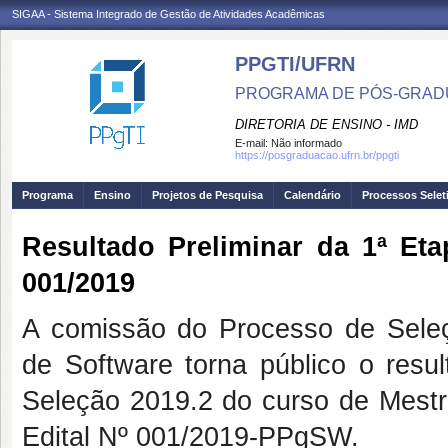
SIGAA - Sistema Integrado de Gestão de Atividades Acadêmicas
PPGTI/UFRN
PROGRAMA DE PÓS-GRAD
DIRETORIA DE ENSINO - IMD
E-mail:
Não informado
https://posgraduacao.ufrn.br/ppgti
Programa
Ensino
Projetos de Pesquisa
Calendário
Processos Selet
Resultado Preliminar da 1ª Eta
001/2019
A comissão do Processo de Sele
de Software torna público o resu
Seleção 2019.2 do curso de Mestr
Edital Nº 001/2019-PPgSW.