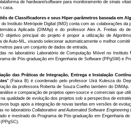
lataforma de hardware/software para monitoramento de sinais vitai
m casa. 
tês de Classificadores e seus Hiper-parâmetros baseada em Alg
r do Instituto Metrópole Digital (IMD) conta com as colaborações da
emática Aplicada (DIMAp) e do professor Alex A. Freitas do d
objetivo principal do projeto é propor a utilização de Algoritmos 
 de Auto-ML, visando selecionar automaticamente o melhor comitê d
metros para um conjunto de dados de entrada. 
das no laboratório Laboratório de Computação Móvel no Instituto 
ograma de Pós-graduação em Engenharia de Software (PPgSW) e P
ação das Práticas de Integração, Entrega e Instalação Contín
stes
” (Faixa B) é coordenado pelo professor Uirá Kulesza do Dep
ração da professora Roberta de Souza Coelho também do DIMAp. O o
e análise e comparação de projetos open-source e comerciais que utili
 na qualidade de evolução dos projetos sob a perspectiva de estraté
vos bugs após a integração de novas tarefas em versões de evoluç
s no laboratório 
Collaborative and Automated Software Engineering
 
rado e mestrado do Programa de Pós-graduação em Engenharia d
 (PPgSC). 