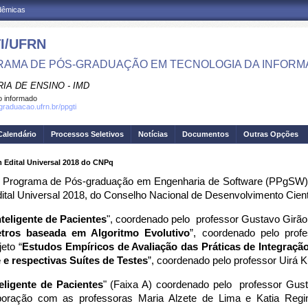
adêmicas
I/UFRN
AMA DE PÓS-GRADUAÇÃO EM TECNOLOGIA DA INFOR
IA DE ENSINO - IMD
 informado
sgraduacao.ufrn.br/ppgti
Calendário
Processos Seletivos
Notícias
Documentos
Outras Opções
 Edital Universal 2018 do CNPq
ao Programa de Pós-graduação em Engenharia de Software (PPgSW) 
tal Universal 2018, do Conselho Nacional de Desenvolvimento Cient
eligente de Pacientes
", coordenado pelo  professor Gustavo Girão,
etros baseada em Algoritmo Evolutivo
”, coordenado pelo profe
eto “
Estudos Empíricos de Avaliação das Práticas de Integração
e respectivas Suítes de Testes
”, coordenado pelo professor Uirá K
ligente de Pacientes
" (Faixa A) coordenado pelo  professor Gus
aboração com as professoras Maria Alzete de Lima e Katia Regi