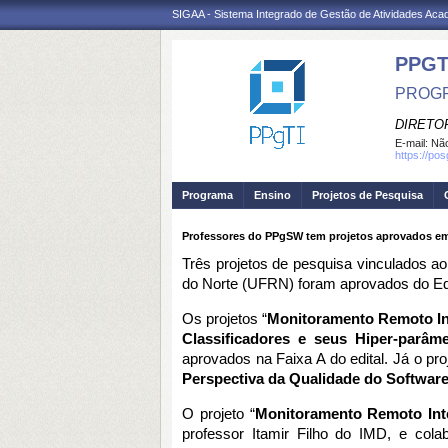
SIGAA - Sistema Integrado de Gestão de Atividades Ac
PPGT
PROGR
DIRETOR
E-mail:
Não
https://po
Programa
Ensino
Projetos de Pesquisa
Professores do PPgSW tem projetos aprovados em
Três projetos de pesquisa vinculados 
do Norte (UFRN) foram aprovados do Edi
Os projetos “
Monitoramento Remoto Int
Classificadores e seus Hiper-parâm
aprovados na Faixa A do edital. Já o proj
Perspectiva da Qualidade do Software 
O projeto “
Monitoramento Remoto Inte
professor Itamir Filho do IMD, e col