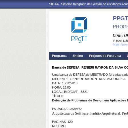
SIGAA - Sistema Integrado de Gestão de Atividades Ac
PPGT
PROGR
DIRETOR
E-mail:
Não
https://po
Programa
Ensino
Projetos de Pesquisa
Banca de DEFESA: RENIERI RAYRON DA SILVA C
Uma banca de DEFESA de MESTRADO foi cadastrada 
DISCENTE : RENIERI RAYRON DA SILVA CORREIA
DATA : 10/12/2018
HORA: 15:00
LOCAL: IMD/CIVT - B321
TÍTULO:
Detecção de Problemas de Design em Aplicações
PALAVRAS-CHAVES:
Arquitetura de Software, Padrão Arquitetural, 
PÁGINAS: 120
RESUMO: