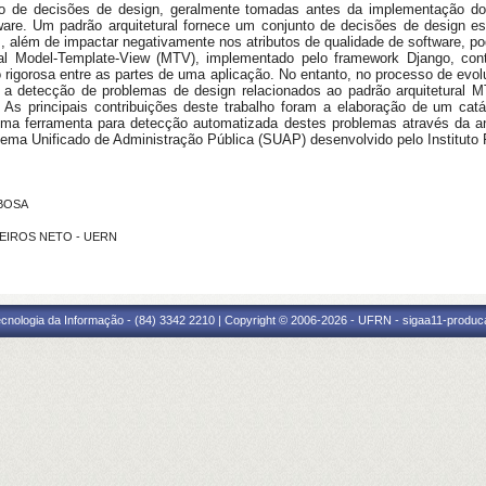
to de decisões de design, geralmente tomadas antes da implementação do 
are. Um padrão arquitetural fornece um conjunto de decisões de design esp
, além de impactar negativamente nos atributos de qualidade de software, p
tetural Model-Template-View (MTV), implementado pelo framework Django, co
 rigorosa entre as partes de uma aplicação. No entanto, no processo de evolu
a detecção de problemas de design relacionados ao padrão arquitetural M
. As principais contribuições deste trabalho foram a elaboração de um ca
uma ferramenta para detecção automatizada destes problemas através da ana
ema Unificado de Administração Pública (SUAP) desenvolvido pelo Instituto 
RBOSA
EDEIROS NETO - UERN
cnologia da Informação - (84) 3342 2210 | Copyright © 2006-2026 - UFRN - sigaa11-produca