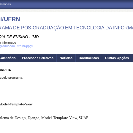
adêmicas
I/UFRN
AMA DE PÓS-GRADUAÇÃO EM TECNOLOGIA DA INFOR
IA DE ENSINO - IMD
 informado
sgraduacao.ufrn.br/ppgti
Calendário
Processos Seletivos
Notícias
Documentos
Outras Opções
ORREIA
pelo programa.
 Model-Template-View
Problema de Design, Django, Model-Template-View, SUAP.