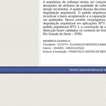
A arquitetura de software retrata um conjun
desejados de atributos de qualidade de softw
design recorrentes. A quebra dessas decisões
degradação arquitetural. O padrão arqui
incentivar o baixo acoplamento e a separação
ser quebradas. Nesse sentido, investigamos 
degradação arquitetural em aplicações MTV
padrão arquitetural MTV e a construção de 
detecção foram validados no contexto do Sist
Rio Grande do Norte – IFRN.
MEMBROS DA BANCA:
Presidente - 2274774 - EIJI ADACHI MEDEIROS BA
Interno - 1644456 - UIRA KULESZA
Externo à Instituição - FRANCISCO DANTAS DE M
SIGAA | Superintendência de Te