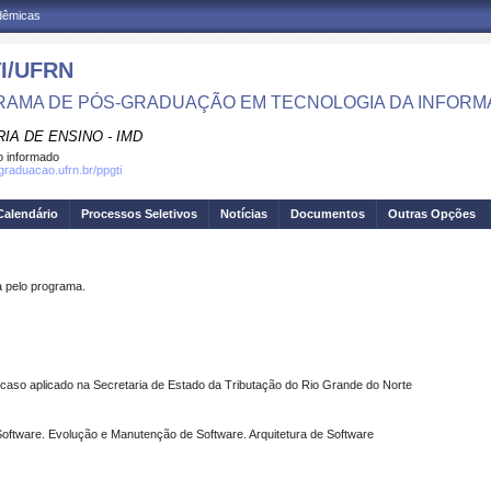
adêmicas
I/UFRN
AMA DE PÓS-GRADUAÇÃO EM TECNOLOGIA DA INFOR
IA DE ENSINO - IMD
 informado
sgraduacao.ufrn.br/ppgti
Calendário
Processos Seletivos
Notícias
Documentos
Outras Opções
pelo programa.
caso aplicado na Secretaria de Estado da Tributação do Rio Grande do Norte
ftware. Evolução e Manutenção de Software. Arquitetura de Software