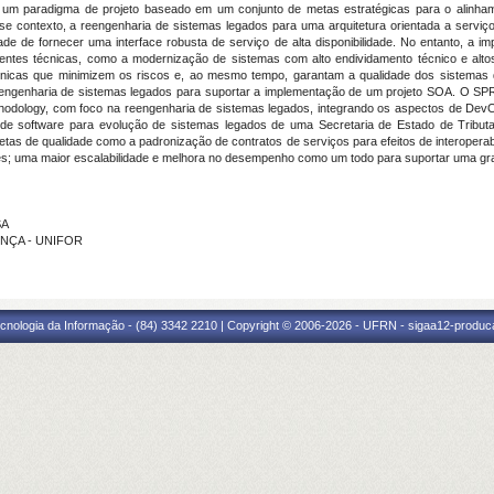
ce um paradigma de projeto baseado em um conjunto de metas estratégicas para o alinham
sse contexto, a reengenharia de sistemas legados para uma arquitetura orientada a serviç
de de fornecer uma interface robusta de serviço de alta disponibilidade. No entanto, a
erentes técnicas, como a modernização de sistemas com alto endividamento técnico e al
cnicas que minimizem os riscos e, ao mesmo tempo, garantam a qualidade dos sistemas d
eengenharia de sistemas legados para suportar a implementação de um projeto SOA. O SPR
odology, com foco na reengenharia de sistemas legados, integrando os aspectos de DevO
ria de software para evolução de sistemas legados de uma Secretaria de Estado de Trib
etas de qualidade como a padronização de contratos de serviços para efeitos de interoperab
tes; uma maior escalabilidade e melhora no desempenho como um todo para suportar uma gr
SA
ONÇA - UNIFOR
cnologia da Informação - (84) 3342 2210 | Copyright © 2006-2026 - UFRN - sigaa12-produca