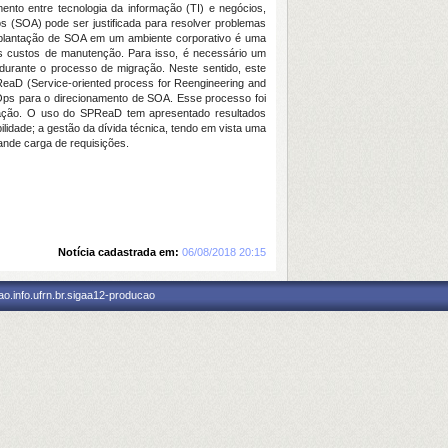
ento entre tecnologia da informação (TI) e negócios,
os (SOA) pode ser justificada para resolver problemas
 implantação de SOA em um ambiente corporativo é uma
tos custos de manutenção. Para isso, é necessário um
urante o processo de migração. Neste sentido, este
eaD (Service-oriented process for Reengineering and
ps para o direcionamento de SOA. Esse processo foi
utação. O uso do SPReaD tem apresentado resultados
ilidade; a gestão da dívida técnica, tendo em vista uma
ande carga de requisições.
Notícia cadastrada em:
06/08/2018 20:15
o.info.ufrn.br.sigaa12-producao