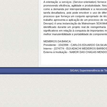
A orientação a serviços (Service-orientation) forne
promovendo eficiência, agilidade e produtividade. Ne
como a demanda por interoperabilidade e a necessida
tarefa desafiadora, pois pode envolver o uso de dif
processo que forneça um conjunto apropriado de té
trabalho apresenta a aplicação de um processo de r
Devops) é uma instanciação da Mainstream SOA Meth
identificado durante um projeto real de reengenha
significativos em relação à conquista de importantes m
melhor manutenibilidade e portabilidade de componen
MEMBROS DA BANCA:
Presidente - 1542998 - CARLOS EDUARDO DA SILVA
Interno - 2274774 - EIJI ADACHI MEDEIROS BARBO
Externo à Instituição - NABOR DAS CHAGAS MEND
SIGAA | Superintendência de Te