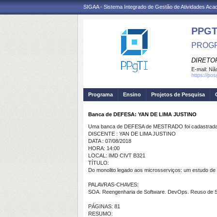
SIGAA - Sistema Integrado de Gestão de Atividades Ac
PPGT
PROGR
DIRETOR
E-mail:
Não
https://po
Programa
Ensino
Projetos de Pesquisa
Banca de DEFESA: YAN DE LIMA JUSTINO
Uma banca de DEFESA de MESTRADO foi cadastrada 
DISCENTE : YAN DE LIMA JUSTINO
DATA : 07/08/2018
HORA: 14:00
LOCAL: IMD CIVT B321
TÍTULO:
Do monolito legado aos microsserviços: um estudo de 
PALAVRAS-CHAVES:
SOA. Reengenharia de Software. DevOps. Reuso de So
PÁGINAS: 81
RESUMO: