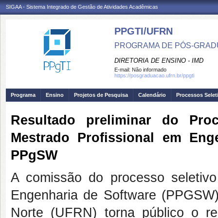
SIGAA - Sistema Integrado de Gestão de Atividades Acadêmicas
PPGTI/UFRN
PROGRAMA DE PÓS-GRAD
DIRETORIA DE ENSINO - IMD
E-mail:
Não informado
https://posgraduacao.ufrn.br/ppgti
Programa
Ensino
Projetos de Pesquisa
Calendário
Processos Selet
Resultado preliminar do Pr
Mestrado Profissional em Enge
PPgSW
A comissão do processo seletivo
Engenharia de Software (PPGSW)
Norte (UFRN) torna público o re