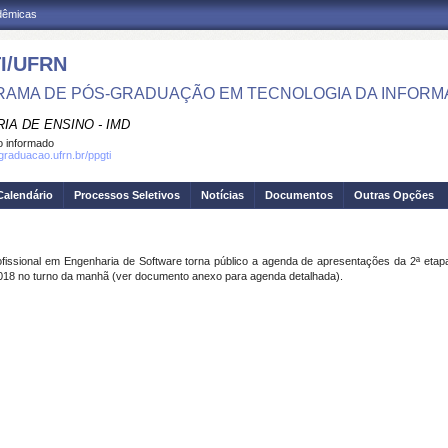
adêmicas
I/UFRN
AMA DE PÓS-GRADUAÇÃO EM TECNOLOGIA DA INFOR
IA DE ENSINO - IMD
 informado
sgraduacao.ufrn.br/ppgti
Calendário
Processos Seletivos
Notícias
Documentos
Outras Opções
fissional em
Engenharia de Software torna público a agenda de apresentações da 2ª
etap
2018 no turno da manhã (ver
documento anexo para agenda detalhada).