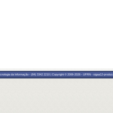
cnologia da Informação - (84) 3342 2210 | Copyright © 2006-2026 - UFRN - sigaa12-produca