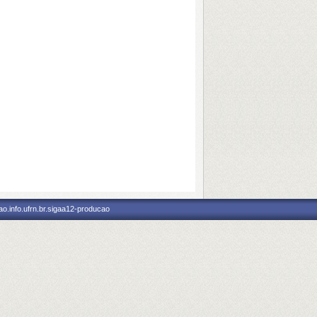
o.info.ufrn.br.sigaa12-producao