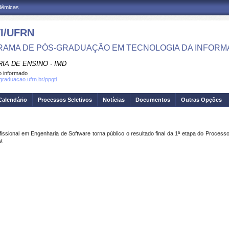
adêmicas
I/UFRN
AMA DE PÓS-GRADUAÇÃO EM TECNOLOGIA DA INFOR
IA DE ENSINO - IMD
 informado
sgraduacao.ufrn.br/ppgti
Calendário
Processos Seletivos
Notícias
Documentos
Outras Opções
fissional em
Engenharia de Software torna público o resultado final da 1ª etapa do Process
W.