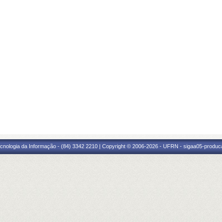
cnologia da Informação - (84) 3342 2210 | Copyright © 2006-2026 - UFRN - sigaa05-produca