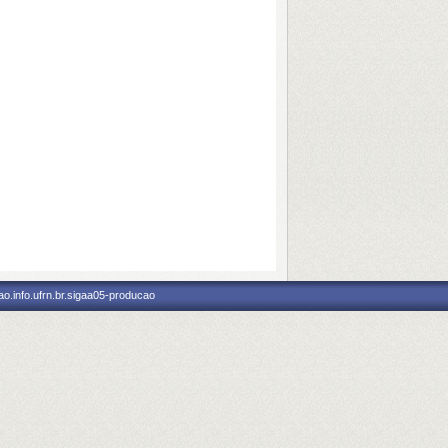
o.info.ufrn.br.sigaa05-producao