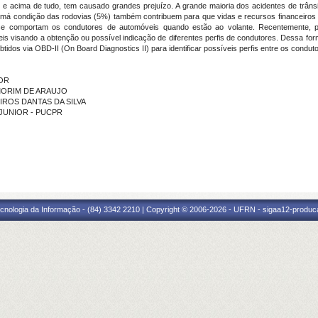
ros, e acima de tudo, tem causado grandes prejuízo. A grande maioria dos acidentes de trâ
 má condição das rodovias (5%) também contribuem para que vidas e recursos financeiros
e comportam os condutores de automóveis quando estão ao volante. Recentemente, p
visando a obtenção ou possível indicação de diferentes perfis de condutores. Dessa forma, 
idos via OBD-II (On Board Diagnostics II) para identificar possíveis perfis entre os condut
IOR
 AMORIM DE ARAUJO
EIROS DANTAS DA SILVA
A JUNIOR - PUCPR
cnologia da Informação - (84) 3342 2210 | Copyright © 2006-2026 - UFRN - sigaa12-produca