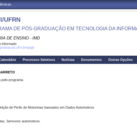
adêmicas
I/UFRN
AMA DE PÓS-GRADUAÇÃO EM TECNOLOGIA DA INFOR
IA DE ENSINO - IMD
 informado
sgraduacao.ufrn.br/ppgti
Calendário
Processos Seletivos
Notícias
Documentos
Outras Opções
 BARRETO
pelo programa.
inição de Perfis de Motoristas baseados em Dados Automotivos
stas, Sensores automotivos.