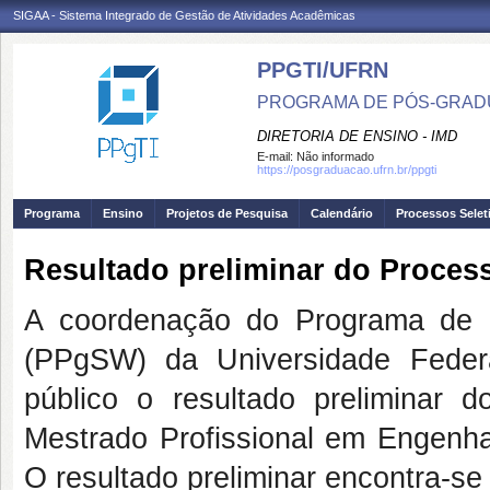
SIGAA - Sistema Integrado de Gestão de Atividades Acadêmicas
PPGTI/UFRN
PROGRAMA DE PÓS-GRAD
DIRETORIA DE ENSINO - IMD
E-mail:
Não informado
https://posgraduacao.ufrn.br/ppgti
Programa
Ensino
Projetos de Pesquisa
Calendário
Processos Selet
Resultado preliminar do Process
A coordenação do Programa de 
(PPgSW) da Universidade Feder
público o resultado preliminar
Mestrado Profissional em Engenha
O resultado preliminar encontra-se