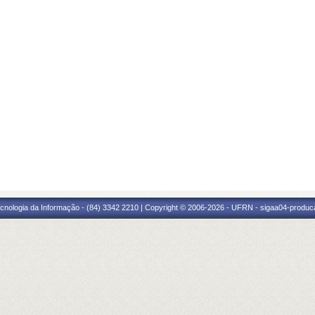
cnologia da Informação - (84) 3342 2210 | Copyright © 2006-2026 - UFRN - sigaa04-produca