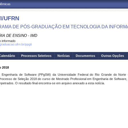
adêmicas
I/UFRN
AMA DE PÓS-GRADUAÇÃO EM TECNOLOGIA DA INFOR
IA DE ENSINO - IMD
 informado
sgraduacao.ufrn.br/ppgti
Calendário
Processos Seletivos
Notícias
Documentos
Outras Opções
o 2018
ngenharia de Software (PPgSW) da Universidade Federal do Rio Grande do Norte (U
 Processo de Seleção 2018 do curso de Mestrado Profissional em Engenharia de Softwar
mpetrados. O resultado final encontra-se em arquivo anexado a esta notícia.