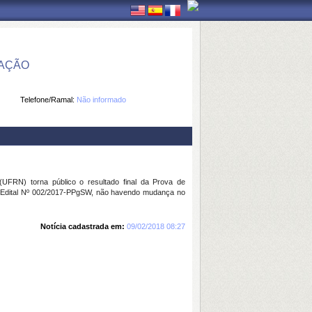
MAÇÃO
Telefone/Ramal:
Não informado
FRN) torna público o resultado final da Prova de
e, Edital Nº 002/2017-PPgSW, não havendo mudança no
Notícia cadastrada em:
09/02/2018 08:27