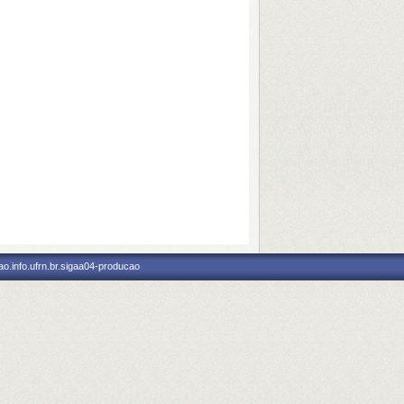
o.info.ufrn.br.sigaa04-producao