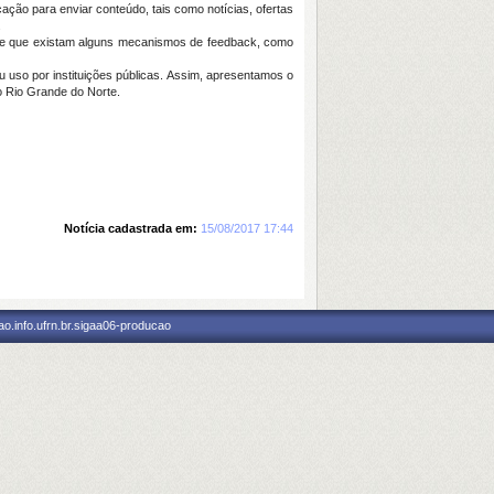
ção para enviar conteúdo, tais como notícias, ofertas
.
ez e que existam alguns mecanismos de feedback, como
 uso por instituições públicas. Assim, apresentamos o
o Rio Grande do Norte.
Notícia cadastrada em:
15/08/2017 17:44
o.info.ufrn.br.sigaa06-producao