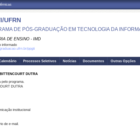
adêmicas
I/UFRN
AMA DE PÓS-GRADUAÇÃO EM TECNOLOGIA DA INFOR
IA DE ENSINO - IMD
 informado
sgraduacao.ufrn.br/ppgti
Calendário
Processos Seletivos
Notícias
Documentos
Outras Opções
 BITTENCOURT DUTRA
pelo programa.
COURT DUTRA
icação institucional
o de e-mail.