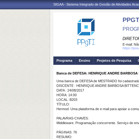
SIGAA - Sistema Integrado de Gestão de Atividades Ac
PPGT
PROGR
DIRETOR
E-mail:
Não
https://po
Programa
Ensino
Projetos de Pesquisa
Banca de DEFESA: HENRIQUE ANDRE BARBOSA
Uma banca de DEFESA de MESTRADO foi cadastrada 
DISCENTE : HENRIQUE ANDRE BARBOSA BITTEN
DATA : 24/08/2017
HORA: 14:00
LOCAL: B203
TÍTULO:
Hermod: Uma plataforma de e-mail para apoiar a comun
PALAVRAS-CHAVES:
Middleware. Programação concorrente. Serviço de envi
PÁGINAS: 76
RESUMO: