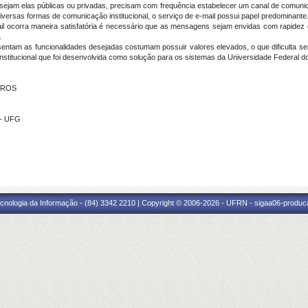
ejam elas públicas ou privadas, precisam com frequência estabelecer um canal de comunica
diversas formas de comunicação institucional, o serviço de e-mail possui papel predominante
mail ocorra maneira satisfatória é necessário que as mensagens sejam envidas com rapid
.
entam as funcionalidades desejadas costumam possuir valores elevados, o que dificulta seu
stitucional que foi desenvolvida como solução para os sistemas da Universidade Federal d
EIROS
 - UFG
cnologia da Informação - (84) 3342 2210 | Copyright © 2006-2026 - UFRN - sigaa06-produca