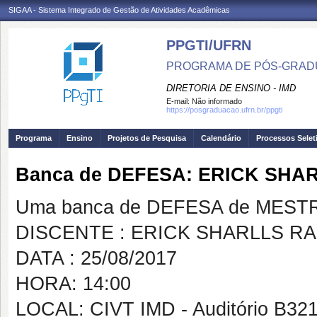
SIGAA - Sistema Integrado de Gestão de Atividades Acadêmicas
PPGTI/UFRN
PROGRAMA DE PÓS-GRAD
DIRETORIA DE ENSINO - IMD
E-mail:
Não informado
https://posgraduacao.ufrn.br/ppgti
Programa
Ensino
Projetos de Pesquisa
Calendário
Processos Selet
Banca de DEFESA: ERICK SH
Uma banca de DEFESA de MESTRAD
DISCENTE : ERICK SHARLLS R
DATA : 25/08/2017
HORA: 14:00
LOCAL: CIVT IMD - Auditório B32