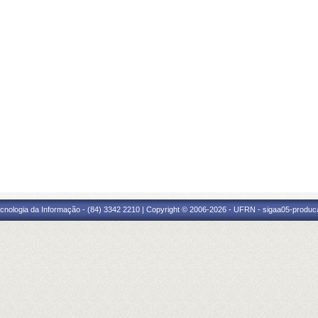
cnologia da Informação - (84) 3342 2210 | Copyright © 2006-2026 - UFRN - sigaa05-produca