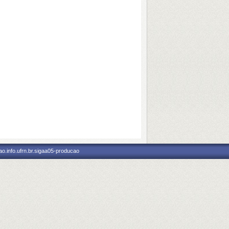
o.info.ufrn.br.sigaa05-producao