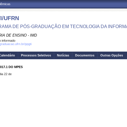
adêmicas
I/UFRN
AMA DE PÓS-GRADUAÇÃO EM TECNOLOGIA DA INFOR
IA DE ENSINO - IMD
 informado
sgraduacao.ufrn.br/ppgti
Calendário
Processos Seletivos
Notícias
Documentos
Outras Opções
017.1 DO MPES
dia 22 de