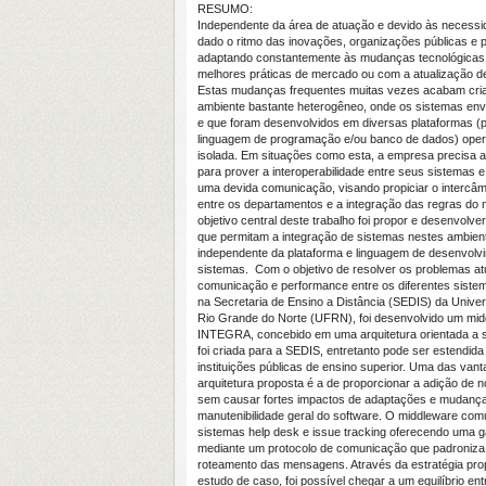
RESUMO:
Independente da área de atuação e devido às necessi
dado o ritmo das inovações, organizações públicas e 
adaptando constantemente às mudanças tecnológicas
melhores práticas de mercado ou com a atualização de
Estas mudanças frequentes muitas vezes acabam cr
ambiente bastante heterogêneo, onde os sistemas env
e que foram desenvolvidos em diversas plataformas (
linguagem de programação e/ou banco de dados) ope
isolada. Em situações como esta, a empresa precisa a
para prover a interoperabilidade entre seus sistemas e
uma devida comunicação, visando propiciar o intercâ
entre os departamentos e a integração das regras do 
objetivo central deste trabalho foi propor e desenvolver
que permitam a integração de sistemas nestes ambien
independente da plataforma e linguagem de desenvolv
sistemas. Com o objetivo de resolver os problemas at
comunicação e performance entre os diferentes siste
na Secretaria de Ensino a Distância (SEDIS) da Unive
Rio Grande do Norte (UFRN), foi desenvolvido um mi
INTEGRA, concebido em uma arquitetura orientada a s
foi criada para a SEDIS, entretanto pode ser estendida
instituições públicas de ensino superior. Uma das van
arquitetura proposta é a de proporcionar a adição de 
sem causar fortes impactos de adaptações e mudança
manutenibilidade geral do software. O middleware comu
sistemas help desk e issue tracking oferecendo uma 
mediante um protocolo de comunicação que padroniza 
roteamento das mensagens. Através da estratégia pr
estudo de caso, foi possível chegar a um equilíbrio entr