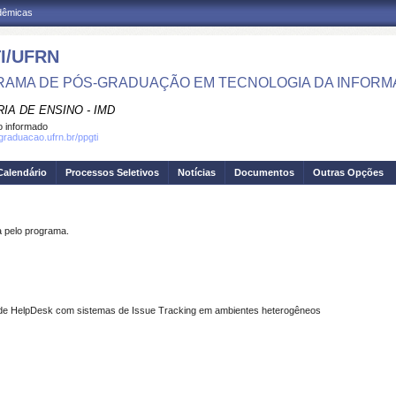
adêmicas
I/UFRN
AMA DE PÓS-GRADUAÇÃO EM TECNOLOGIA DA INFOR
IA DE ENSINO - IMD
 informado
sgraduacao.ufrn.br/ppgti
Calendário
Processos Seletivos
Notícias
Documentos
Outras Opções
pelo programa.
 de HelpDesk com
sistemas de Issue Tracking em ambientes heterogêneos