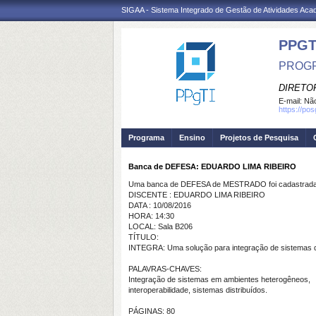
SIGAA - Sistema Integrado de Gestão de Atividades Ac
PPGT
PROGR
DIRETOR
E-mail:
Não
https://po
Programa
Ensino
Projetos de Pesquisa
Banca de DEFESA: EDUARDO LIMA RIBEIRO
Uma banca de DEFESA de MESTRADO foi cadastrada 
DISCENTE : EDUARDO LIMA RIBEIRO
DATA : 10/08/2016
HORA: 14:30
LOCAL: Sala B206
TÍTULO:
INTEGRA: Uma solução para integração de sistemas
PALAVRAS-CHAVES:
Integração de sistemas em ambientes heterogêneos,
interoperabilidade, sistemas distribuídos.
PÁGINAS: 80