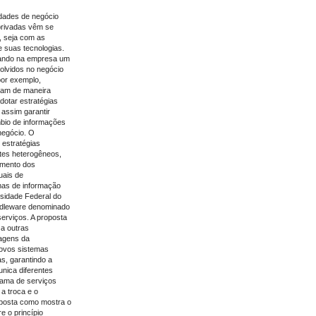
dades de negócio
privadas vêm se
, seja com as
 suas tecnologias.
iando na empresa um
olvidos no negócio
por exemplo,
ram de maneira
dotar estratégias
 assim garantir
mbio de informações
negócio. O
 estratégias
tes heterogêneos,
imento dos
uais de
mas de informação
rsidade Federal do
ddleware denominado
erviços. A proposta
 a outras
tagens da
novos sistemas
s, garantindo a
nica diferentes
gama de serviços
a troca e o
oposta como mostra o
e o princípio