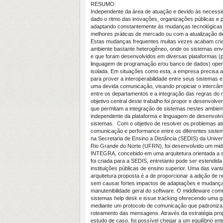
RESUMO:
Independente da área de atuação e devido às necessi
dado o ritmo das inovações, organizações públicas e 
adaptando constantemente às mudanças tecnológicas
melhores práticas de mercado ou com a atualização de
Estas mudanças frequentes muitas vezes acabam cr
ambiente bastante heterogêneo, onde os sistemas env
e que foram desenvolvidos em diversas plataformas (
linguagem de programação e/ou banco de dados) ope
isolada. Em situações como esta, a empresa precisa a
para prover a interoperabilidade entre seus sistemas e
uma devida comunicação, visando propiciar o intercâ
entre os departamentos e a integração das regras do 
objetivo central deste trabalho foi propor e desenvolver
que permitam a integração de sistemas nestes ambien
independente da plataforma e linguagem de desenvolv
sistemas. Com o objetivo de resolver os problemas at
comunicação e performance entre os diferentes siste
na Secretaria de Ensino a Distância (SEDIS) da Unive
Rio Grande do Norte (UFRN), foi desenvolvido um mi
INTEGRA, concebido em uma arquitetura orientada a s
foi criada para a SEDIS, entretanto pode ser estendida
instituições públicas de ensino superior. Uma das van
arquitetura proposta é a de proporcionar a adição de 
sem causar fortes impactos de adaptações e mudança
manutenibilidade geral do software. O middleware comu
sistemas help desk e issue tracking oferecendo uma 
mediante um protocolo de comunicação que padroniza 
roteamento das mensagens. Através da estratégia pr
estudo de caso, foi possível chegar a um equilíbrio entr