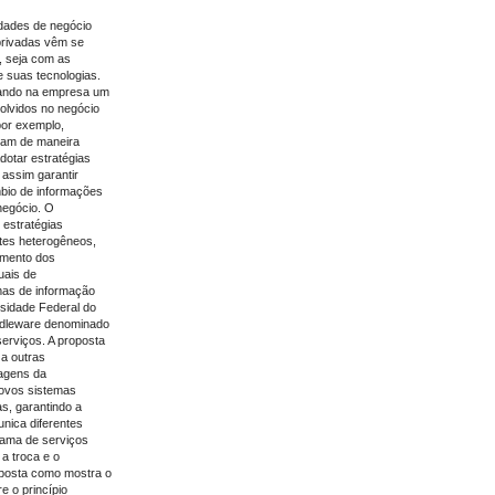
dades de negócio
privadas vêm se
, seja com as
 suas tecnologias.
iando na empresa um
olvidos no negócio
por exemplo,
ram de maneira
dotar estratégias
 assim garantir
mbio de informações
negócio. O
 estratégias
tes heterogêneos,
imento dos
uais de
mas de informação
rsidade Federal do
ddleware denominado
erviços. A proposta
 a outras
tagens da
novos sistemas
s, garantindo a
nica diferentes
gama de serviços
a troca e o
oposta como mostra o
e o princípio