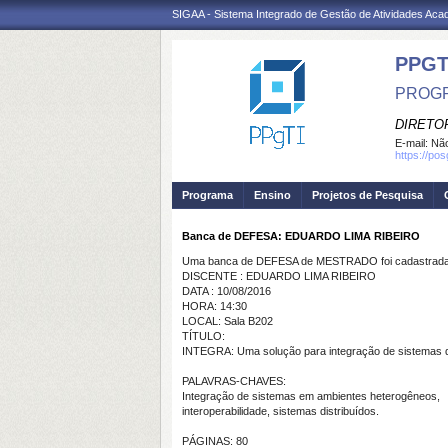
SIGAA - Sistema Integrado de Gestão de Atividades Ac
PPGT
PROGR
DIRETOR
E-mail:
Não
https://po
Programa
Ensino
Projetos de Pesquisa
Banca de DEFESA: EDUARDO LIMA RIBEIRO
Uma banca de DEFESA de MESTRADO foi cadastrada 
DISCENTE : EDUARDO LIMA RIBEIRO
DATA : 10/08/2016
HORA: 14:30
LOCAL: Sala B202
TÍTULO:
INTEGRA: Uma solução para integração de sistemas
PALAVRAS-CHAVES:
Integração de sistemas em ambientes heterogêneos,
interoperabilidade, sistemas distribuídos.
PÁGINAS: 80