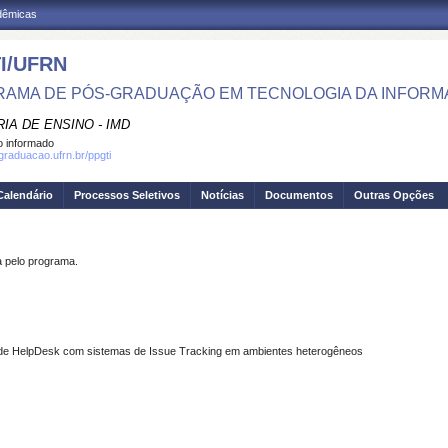
adêmicas
I/UFRN
AMA DE PÓS-GRADUAÇÃO EM TECNOLOGIA DA INFOR
IA DE ENSINO - IMD
 informado
sgraduacao.ufrn.br/ppgti
Calendário
Processos Seletivos
Notícias
Documentos
Outras Opções
pelo programa.
 de HelpDesk com
sistemas de Issue Tracking em ambientes heterogêneos