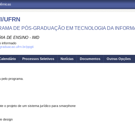
adêmicas
I/UFRN
AMA DE PÓS-GRADUAÇÃO EM TECNOLOGIA DA INFOR
IA DE ENSINO - IMD
 informado
sgraduacao.ufrn.br/ppgti
Calendário
Processos Seletivos
Notícias
Documentos
Outras Opções
pelo programa.
e o projeto de um sistema jurídico para smarphone
de design