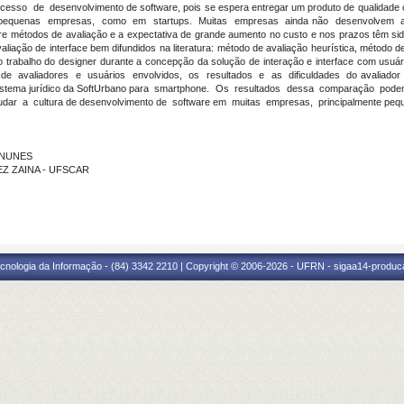
sso de desenvolvimento de software, pois se espera entregar um produto de qualidade co
e pequenas empresas, como em startups. Muitas empresas ainda não desenvolvem 
 métodos de avaliação e a expectativa de grande aumento no custo e nos prazos têm sid
ação de interface bem difundidos na literatura: método de avaliação heurística, método de
rabalho do designer durante a concepção da solução de interação e interface com usuár
ade de avaliadores e usuários envolvidos, os resultados e as dificuldades do avaliado
 sistema jurídico da SoftUrbano para smartphone. Os resultados dessa comparação podem
a mudar a cultura de desenvolvimento de software em muitas empresas, principalmente pequ
N NUNES
NEZ ZAINA - UFSCAR
cnologia da Informação - (84) 3342 2210 | Copyright © 2006-2026 - UFRN - sigaa14-produca