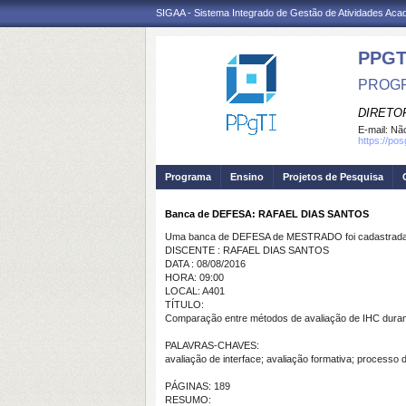
SIGAA - Sistema Integrado de Gestão de Atividades Ac
PPGT
PROGR
DIRETOR
E-mail:
Não
https://po
Programa
Ensino
Projetos de Pesquisa
Banca de DEFESA: RAFAEL DIAS SANTOS
Uma banca de DEFESA de MESTRADO foi cadastrada 
DISCENTE : RAFAEL DIAS SANTOS
DATA : 08/08/2016
HORA: 09:00
LOCAL: A401
TÍTULO:
Comparação entre métodos de avaliação de IHC durant
PALAVRAS-CHAVES:
avaliação de interface; avaliação formativa; processo 
PÁGINAS: 189
RESUMO: