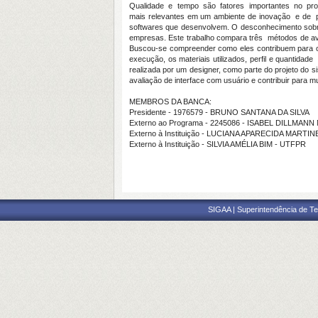
Qualidade e tempo são fatores importantes no proce
mais relevantes em um ambiente de inovação e d
softwares que desenvolvem. O desconhecimento sobre
empresas. Este trabalho compara três métodos de avali
Buscou-se compreender como eles contribuem para o t
execução, os materiais utilizados, perfil e quantid
realizada por um designer, como parte do projeto do
avaliação de interface com usuário e contribuir par
MEMBROS DA BANCA:
Presidente - 1976579 - BRUNO SANTANA DA SILVA
Externo ao Programa - 2245086 - ISABEL DILLMAN
Externo à Instituição - LUCIANA APARECIDA MARTI
Externo à Instituição - SILVIA AMÉLIA BIM - UTFPR
SIGAA | Superintendência de Te