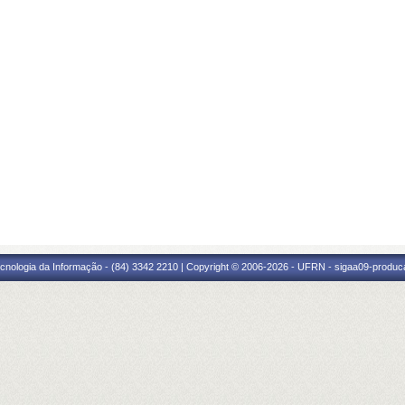
cnologia da Informação - (84) 3342 2210 | Copyright © 2006-2026 - UFRN - sigaa09-produca