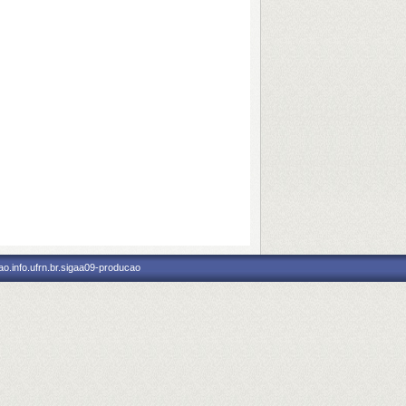
o.info.ufrn.br.sigaa09-producao