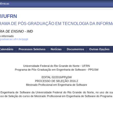
adêmicas
I/UFRN
AMA DE PÓS-GRADUAÇÃO EM TECNOLOGIA DA INFOR
IA DE ENSINO - IMD
 informado
sgraduacao.ufrn.br/ppgti
Calendário
Processos Seletivos
Notícias
Documentos
Outras Opções
Universidade Federal do Rio Grande do Norte - UFRN
Programa de Pós-Graduação em Engenharia de Software - PPGSW
EDITAL 02/2016/PPgSW
PROCESSO DE SELEÇÃO 2016.2
Mestrado Profissional em Engenharia de Software
nharia de Software da Universidade Federal do Rio Grande do Norte, no uso de suas at
ocesso de Seleção do curso de Mestrado Profissional em Engenharia de Software do Program