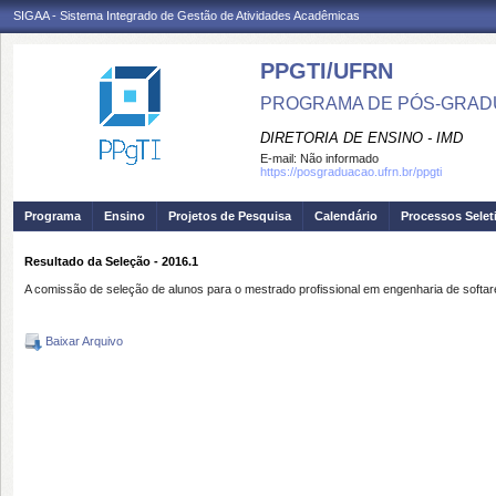
SIGAA - Sistema Integrado de Gestão de Atividades Acadêmicas
PPGTI/UFRN
PROGRAMA DE PÓS-GRAD
DIRETORIA DE ENSINO - IMD
E-mail:
Não informado
https://posgraduacao.ufrn.br/ppgti
Programa
Ensino
Projetos de Pesquisa
Calendário
Processos Selet
Resultado da Seleção - 2016.1
A comissão de seleção de alunos para o mestrado profissional em engenharia de softare 
Baixar Arquivo