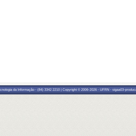
cnologia da Informação - (84) 3342 2210 | Copyright © 2006-2026 - UFRN - sigaa03-produca