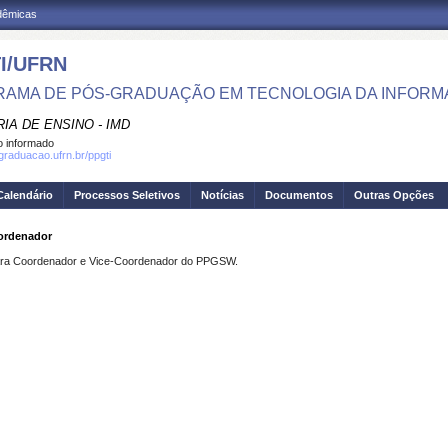
adêmicas
I/UFRN
AMA DE PÓS-GRADUAÇÃO EM TECNOLOGIA DA INFOR
IA DE ENSINO - IMD
 informado
sgraduacao.ufrn.br/ppgti
Calendário
Processos Seletivos
Notícias
Documentos
Outras Opções
oordenador
para Coordenador e Vice-Coordenador do PPGSW.