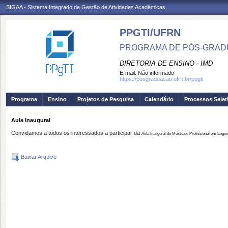
SIGAA - Sistema Integrado de Gestão de Atividades Acadêmicas
PPGTI/UFRN
PROGRAMA DE PÓS-GRAD
DIRETORIA DE ENSINO - IMD
E-mail:
Não informado
https://posgraduacao.ufrn.br/ppgti
Programa
Ensino
Projetos de Pesquisa
Calendário
Processos Selet
Aula Inaugural
Convidamos a todos os interessados a participar da
Aula Inaugural do Mestrado Profissional em Enge
Baixar Arquivo