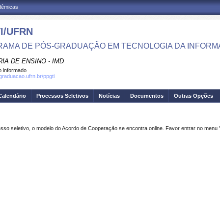
adêmicas
I/UFRN
AMA DE PÓS-GRADUAÇÃO EM TECNOLOGIA DA INFOR
IA DE ENSINO - IMD
 informado
sgraduacao.ufrn.br/ppgti
Calendário
Processos Seletivos
Notícias
Documentos
Outras Opções
sso seletivo, o modelo do Acordo de Cooperação se encontra online. Favor entrar no menu '