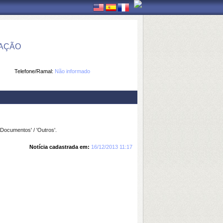
MAÇÃO
Telefone/Ramal:
Não informado
Documentos' / 'Outros'.
Notícia cadastrada em:
16/12/2013 11:17