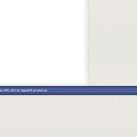
o.info.ufrn.br.sigaa04-producao