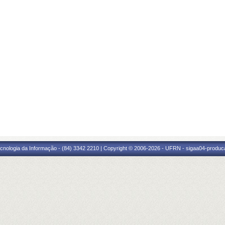
cnologia da Informação - (84) 3342 2210 | Copyright © 2006-2026 - UFRN - sigaa04-produca