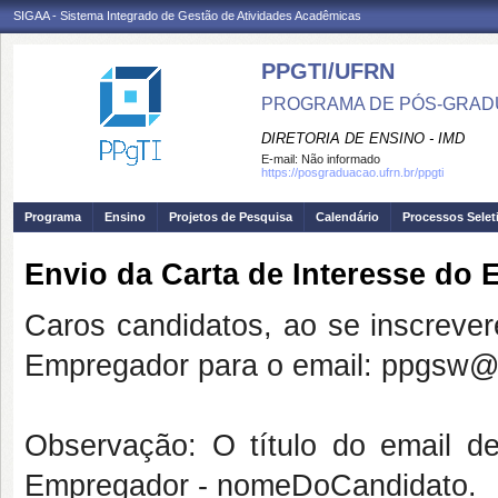
SIGAA - Sistema Integrado de Gestão de Atividades Acadêmicas
PPGTI/UFRN
PROGRAMA DE PÓS-GRAD
DIRETORIA DE ENSINO - IMD
E-mail:
Não informado
https://posgraduacao.ufrn.br/ppgti
Programa
Ensino
Projetos de Pesquisa
Calendário
Processos Selet
Envio da Carta de Interesse do
Caros candidatos, ao se inscreve
Empregador para o email: ppgsw@i
Observação: O título do email d
Empregador -
nomeDoCandidato.