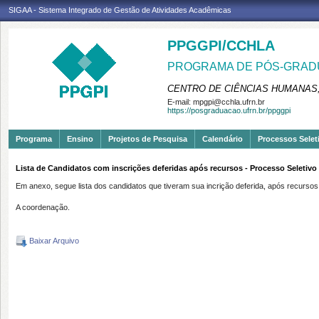
SIGAA - Sistema Integrado de Gestão de Atividades Acadêmicas
PPGGPI/CCHLA
PROGRAMA DE PÓS-GRADU
CENTRO DE CIÊNCIAS HUMANAS,
E-mail:
mpgpi@cchla.ufrn.br
https://posgraduacao.ufrn.br/ppggpi
Programa
Ensino
Projetos de Pesquisa
Calendário
Processos Selet
Lista de Candidatos com inscrições deferidas após recursos - Processo Seletiv
Em anexo, segue lista dos candidatos que tiveram sua incrição deferida, após recursos
A coordenação.
Baixar Arquivo