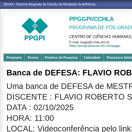
SIGAA - Sistema Integrado de Gestão de Atividades Acadêmicas
PPGGPI/CCHLA
PROGRAMA DE PÓS-GRADU
CENTRO DE CIÊNCIAS HUMANAS,
E-mail:
mpgpi@cchla.ufrn.br
https://posgraduacao.ufrn.br/ppggpi
Programa
Ensino
Projetos de Pesquisa
Calendário
Processos Selet
Banca de DEFESA: FLAVIO RO
Uma banca de DEFESA de MESTRAD
DISCENTE : FLAVIO ROBERTO 
DATA : 02/10/2025
HORA: 11:00
LOCAL: Videoconferência pelo link