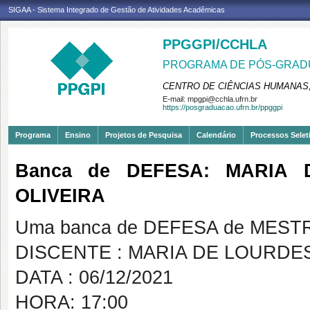
SIGAA - Sistema Integrado de Gestão de Atividades Acadêmicas
PPGGPI/CCHLA
PROGRAMA DE PÓS-GRADU
CENTRO DE CIÊNCIAS HUMANAS,
E-mail:
mpgpi@cchla.ufrn.br
https://posgraduacao.ufrn.br/ppggpi
Programa
Ensino
Projetos de Pesquisa
Calendário
Processos Selet
Banca de DEFESA: MARIA
OLIVEIRA
Uma banca de DEFESA de MESTRAD
DISCENTE : MARIA DE LOURDE
DATA : 06/12/2021
HORA: 17:00