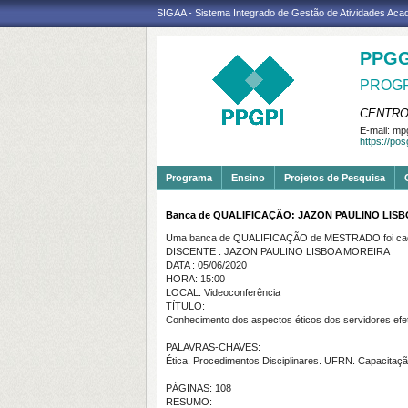
SIGAA - Sistema Integrado de Gestão de Atividades Ac
PPGG
PROGR
CENTRO
E-mail:
mpg
https://po
Programa
Ensino
Projetos de Pesquisa
Banca de QUALIFICAÇÃO: JAZON PAULINO LIS
Uma banca de QUALIFICAÇÃO de MESTRADO foi cada
DISCENTE : JAZON PAULINO LISBOA MOREIRA
DATA : 05/06/2020
HORA: 15:00
LOCAL: Videoconferência
TÍTULO:
Conhecimento dos aspectos éticos dos servidores efet
PALAVRAS-CHAVES:
Ética. Procedimentos Disciplinares. UFRN. Capacita
PÁGINAS: 108
RESUMO: