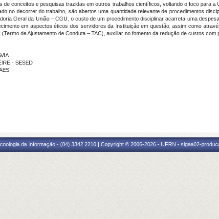
vés de conceitos e pesquisas trazidas em outros trabalhos científicos, voltando o foco par
tado no decorrer do trabalho, são abertos uma quantidade relevante de procedimentos discip
oria Geral da União – CGU, o custo de um procedimento disciplinar acarreta uma despesa 
onhecimento em aspectos éticos dos servidores da Instituição em questão, assim como atra
(Termo de Ajustamento de Conduta – TAC), auxiliar no fomento da redução de custos com p
AVIA
EIRE - SESED
RAES
cnologia da Informação - (84) 3342 2210 | Copyright © 2006-2026 - UFRN - sigaa02-produca