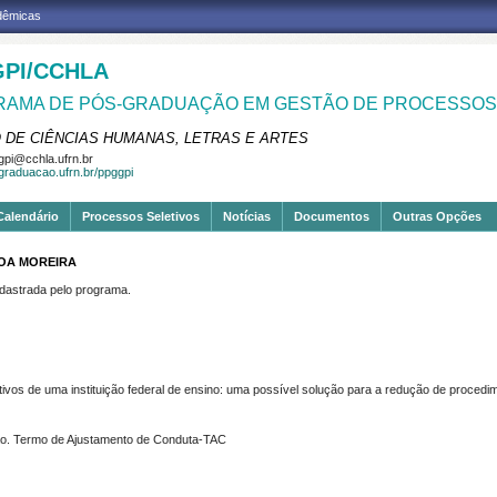
adêmicas
PI/CCHLA
AMA DE PÓS-GRADUAÇÃO EM GESTÃO DE PROCESSOS 
 DE CIÊNCIAS HUMANAS, LETRAS E ARTES
pi@cchla.ufrn.br
sgraduacao.ufrn.br/ppggpi
Calendário
Processos Seletivos
Notícias
Documentos
Outras Opções
BOA MOREIRA
strada pelo programa.
ivos de uma instituição federal de ensino: uma possível solução para a redução de procedi
ção. Termo de Ajustamento de Conduta-TAC