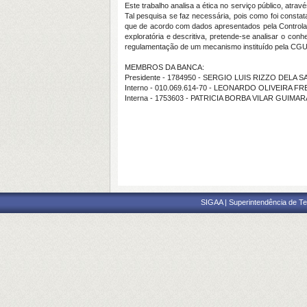
Este trabalho analisa a ética no serviço público, atra
Tal pesquisa se faz necessária, pois como foi consta
que de acordo com dados apresentados pela Controlad
exploratória e descritiva, pretende-se analisar o c
regulamentação de um mecanismo instituído pela CGU 
MEMBROS DA BANCA:
Presidente - 1784950 - SERGIO LUIS RIZZO DELA S
Interno - 010.069.614-70 - LEONARDO OLIVEIRA FR
Interna - 1753603 - PATRICIA BORBA VILAR GUIMA
SIGAA | Superintendência de Te