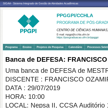
SIGAA - Sistema Integrado de Gestão de Atividades Acadêmicas
PPGGPI/CCHLA
PROGRAMA DE PÓS-GRADU
CENTRO DE CIÊNCIAS HUMANAS,
E-mail:
mpgpi@cchla.ufrn.br
https://posgraduacao.ufrn.br/ppggpi
Programa
Ensino
Projetos de Pesquisa
Calendário
Processos Selet
Banca de DEFESA: FRANCISCO
Uma banca de DEFESA de MESTRAD
DISCENTE : FRANCISCO OZAMI
DATA : 29/07/2019
HORA: 10:00
LOCAL: Nepsa II, CCSA Auditório 1