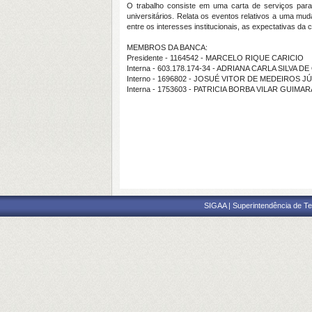
O trabalho consiste em uma carta de serviços para
universitários. Relata os eventos relativos a uma mu
entre os interesses institucionais, as expectativas d
MEMBROS DA BANCA:
Presidente - 1164542 - MARCELO RIQUE CARICIO
Interna - 603.178.174-34 - ADRIANA CARLA SILVA D
Interno - 1696802 - JOSUÉ VITOR DE MEDEIROS J
Interna - 1753603 - PATRICIA BORBA VILAR GUIMA
SIGAA | Superintendência de Te