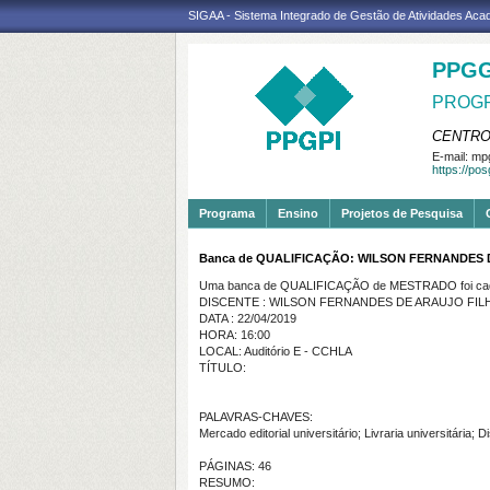
SIGAA - Sistema Integrado de Gestão de Atividades Ac
PPGG
PROGR
CENTRO
E-mail:
mpg
https://po
Programa
Ensino
Projetos de Pesquisa
Banca de QUALIFICAÇÃO: WILSON FERNANDES 
Uma banca de QUALIFICAÇÃO de MESTRADO foi cada
DISCENTE : WILSON FERNANDES DE ARAUJO FIL
DATA : 22/04/2019
HORA: 16:00
LOCAL: Auditório E - CCHLA
TÍTULO:
PALAVRAS-CHAVES:
Mercado editorial universitário; Livraria universitária; D
PÁGINAS: 46
RESUMO: