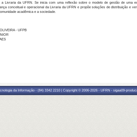
 a Livraria da UFRN. Se inicia com uma reflexão sobre o modelo de gestão de uma edito
dança conceitual e operacional da Livraria da UFRN e propõe soluções de distribuição e ven
a comunidade acadêmica e a sociedade.
E OLIVEIRA - UFPB
ÚNIOR
RAES
cnologia da Informação - (84) 3342 2210 | Copyright © 2006-2026 - UFRN - sigaa09-produca