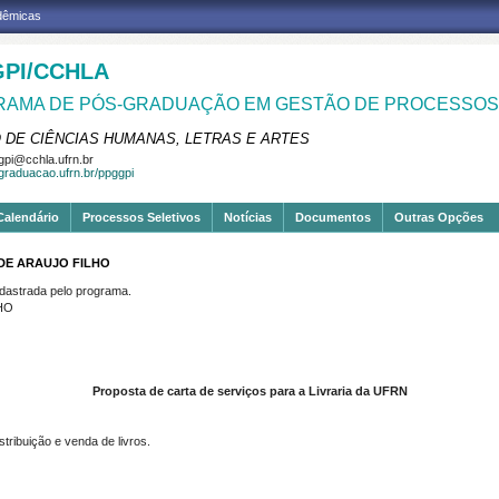
adêmicas
PI/CCHLA
AMA DE PÓS-GRADUAÇÃO EM GESTÃO DE PROCESSOS 
 DE CIÊNCIAS HUMANAS, LETRAS E ARTES
pi@cchla.ufrn.br
sgraduacao.ufrn.br/ppggpi
Calendário
Processos Seletivos
Notícias
Documentos
Outras Opções
DE ARAUJO FILHO
strada pelo programa.
HO
Proposta de carta de serviços para a Livraria da UFRN
istribuição e venda de livros.