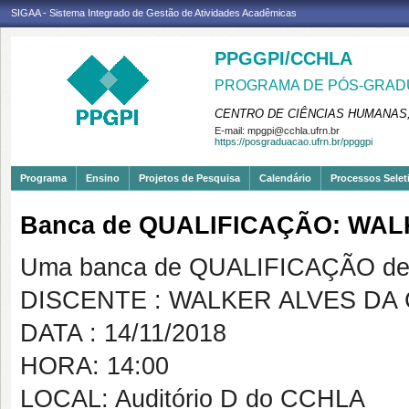
SIGAA - Sistema Integrado de Gestão de Atividades Acadêmicas
PPGGPI/CCHLA
PROGRAMA DE PÓS-GRADU
CENTRO DE CIÊNCIAS HUMANAS,
E-mail:
mpgpi@cchla.ufrn.br
https://posgraduacao.ufrn.br/ppggpi
Programa
Ensino
Projetos de Pesquisa
Calendário
Processos Selet
Banca de QUALIFICAÇÃO: WAL
Uma banca de QUALIFICAÇÃO de 
DISCENTE : WALKER ALVES DA 
DATA : 14/11/2018
HORA: 14:00
LOCAL: Auditório D do CCHLA