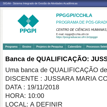
SIGAA - Sistema Integrado de Gestão de Atividades Acadêmicas
PPGGPI/CCHLA
PROGRAMA DE PÓS-GRADU
CENTRO DE CIÊNCIAS HUMANAS,
E-mail:
mpgpi@cchla.ufrn.br
https://posgraduacao.ufrn.br/ppggpi
Programa
Ensino
Projetos de Pesquisa
Calendário
Processos Selet
Banca de QUALIFICAÇÃO: JU
Uma banca de QUALIFICAÇÃO de 
DISCENTE : JUSSARA MARIA C
DATA : 19/11/2018
HORA: 10:00
LOCAL: A DEFINIR