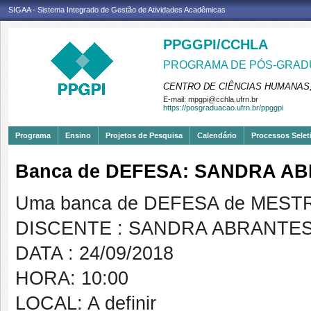
SIGAA - Sistema Integrado de Gestão de Atividades Acadêmicas
PPGGPI/CCHLA
PROGRAMA DE PÓS-GRADU
CENTRO DE CIÊNCIAS HUMANAS,
E-mail:
mpgpi@cchla.ufrn.br
https://posgraduacao.ufrn.br/ppggpi
Programa
Ensino
Projetos de Pesquisa
Calendário
Processos Selet
Banca de DEFESA: SANDRA A
Uma banca de DEFESA de MESTRAD
DISCENTE : SANDRA ABRANTE
DATA : 24/09/2018
HORA: 10:00
LOCAL: A definir