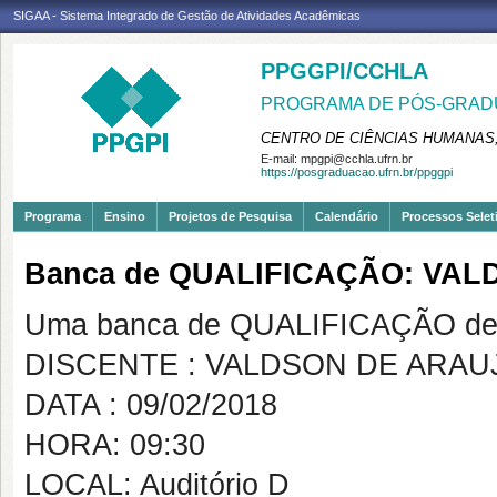
SIGAA - Sistema Integrado de Gestão de Atividades Acadêmicas
PPGGPI/CCHLA
PROGRAMA DE PÓS-GRADU
CENTRO DE CIÊNCIAS HUMANAS,
E-mail:
mpgpi@cchla.ufrn.br
https://posgraduacao.ufrn.br/ppggpi
Programa
Ensino
Projetos de Pesquisa
Calendário
Processos Selet
Banca de QUALIFICAÇÃO: VA
Uma banca de QUALIFICAÇÃO de 
DISCENTE : VALDSON DE ARA
DATA : 09/02/2018
HORA: 09:30
LOCAL: Auditório D