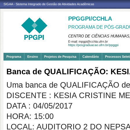
SIGAA - Sistema Integrado de Gestão de Atividades Acadêmicas
PPGGPI/CCHLA
PROGRAMA DE PÓS-GRADU
CENTRO DE CIÊNCIAS HUMANAS,
E-mail:
mpgpi@cchla.ufrn.br
https://posgraduacao.ufrn.br/ppggpi
Programa
Ensino
Projetos de Pesquisa
Calendário
Processos Selet
Banca de QUALIFICAÇÃO: KES
Uma banca de QUALIFICAÇÃO de 
DISCENTE : KESIA CRISTINE M
DATA : 04/05/2017
HORA: 15:00
LOCAL: AUDITORIO 2 DO NEPSA 