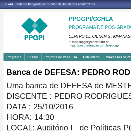
SIGAA - Sistema Integrado de Gestão de Atividades Acadêmicas
PPGGPI/CCHLA
PROGRAMA DE PÓS-GRADU
CENTRO DE CIÊNCIAS HUMANAS,
E-mail:
mpgpi@cchla.ufrn.br
https://posgraduacao.ufrn.br/ppggpi
Programa
Ensino
Projetos de Pesquisa
Calendário
Processos Selet
Banca de DEFESA: PEDRO RO
Uma banca de DEFESA de MESTRAD
DISCENTE : PEDRO RODRIGUE
DATA : 25/10/2016
HORA: 14:30
LOCAL: Auditório I _de Políticas P