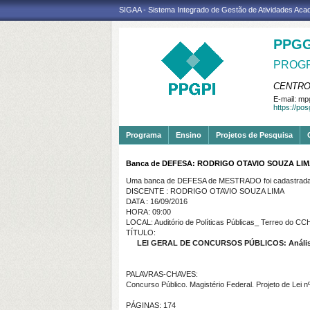
SIGAA - Sistema Integrado de Gestão de Atividades Ac
PPGG
PROGR
CENTRO
E-mail:
mpg
https://po
Programa
Ensino
Projetos de Pesquisa
Banca de DEFESA: RODRIGO OTAVIO SOUZA LI
Uma banca de DEFESA de MESTRADO foi cadastrada 
DISCENTE : RODRIGO OTAVIO SOUZA LIMA
DATA : 16/09/2016
HORA: 09:00
LOCAL: Auditório de Políticas Públicas_ Terreo do C
TÍTULO:
LEI GERAL DE CONCURSOS PÚBLICOS: Análise do 
PALAVRAS-CHAVES:
Concurso Público. Magistério Federal. Projeto de Lei n
PÁGINAS: 174