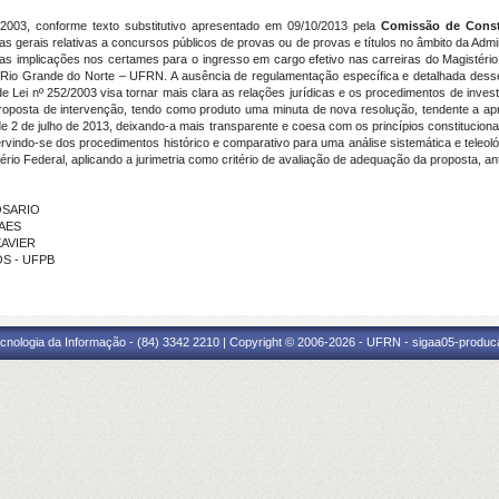
2/2003, conforme texto substitutivo apresentado em 09/10/2013 pela
Comissão de Const
 gerais relativas a concursos públicos de provas ou de provas e títulos no âmbito da Admini
suas implicações nos certames para o ingresso em cargo efetivo nas carreiras do Magistéri
 Rio Grande do Norte – UFRN. A ausência de regulamentação específica e detalhada desse 
 de Lei nº 252/2003 visa tornar mais clara as relações jurídicas e os procedimentos de inves
osta de intervenção, tendo como produto uma minuta de nova resolução, tendente a aprim
2 de julho de 2013, deixando-a mais transparente e coesa com os princípios constitucionais
rvindo-se dos procedimentos histórico e comparativo para uma análise sistemática e teleol
rio Federal, aplicando a jurimetria como critério de avaliação de adequação da proposta, an
ROSARIO
RAES
XAVIER
OS - UFPB
cnologia da Informação - (84) 3342 2210 | Copyright © 2006-2026 - UFRN - sigaa05-produca