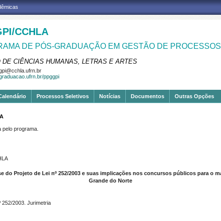
adêmicas
PI/CCHLA
AMA DE PÓS-GRADUAÇÃO EM GESTÃO DE PROCESSOS 
 DE CIÊNCIAS HUMANAS, LETRAS E ARTES
pi@cchla.ufrn.br
sgraduacao.ufrn.br/ppggpi
Calendário
Processos Seletivos
Notícias
Documentos
Outras Opções
MA
pelo programa.
CHLA
Projeto de Lei nº 252/2003 e suas implicações nos concursos públicos para o magi
Grande do Norte
º 252/2003. Jurimetria