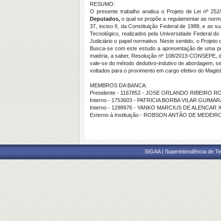
RESUMO:
O presente trabalho analisa o Projeto de Lei nº 25
Deputados,
o qual se propõe a regulamentar as normas
37, inciso II, da Constituição Federal de 1988, e as 
Tecnológico, realizados pela Universidade Federal do
Judiciário o papel normativo. Neste sentido, o Projeto
Busca-se com este estudo a apresentação de uma prop
matéria, a saber, Resolução nº 108/2013-CONSEPE, de 
vale-se do método dedutivo-indutivo de abordagem, se
voltados para o provimento em cargo efetivo do Magisté
MEMBROS DA BANCA:
Presidente - 1167852 - JOSE ORLANDO RIBEIRO 
Interno - 1753603 - PATRICIA BORBA VILAR GUIMA
Interno - 1298976 - YANKO MARCIUS DE ALENCAR 
Externo à Instituição - ROBSON ANTÃO DE MEDEIR
SIGAA | Superintendência de Te