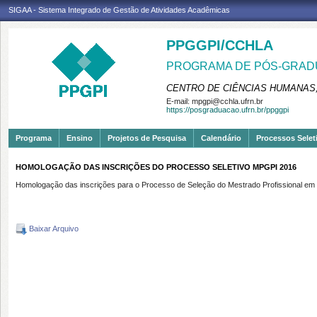
SIGAA - Sistema Integrado de Gestão de Atividades Acadêmicas
PPGGPI/CCHLA
PROGRAMA DE PÓS-GRADU
CENTRO DE CIÊNCIAS HUMANAS,
E-mail:
mpgpi@cchla.ufrn.br
https://posgraduacao.ufrn.br/ppggpi
Programa
Ensino
Projetos de Pesquisa
Calendário
Processos Selet
HOMOLOGAÇÃO DAS INSCRIÇÕES DO PROCESSO SELETIVO MPGPI 2016
Homologação das inscrições para o Processo de Seleção do Mestrado Profissional em Ge
Baixar Arquivo