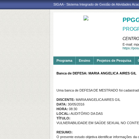
SIGAA - Sistema Integrado de Gestão de Atividades Ac
PPGG
PROGR
CENTRO
E-mail:
mpg
https://po
Programa
Ensino
Projetos de Pesquisa
Banca de DEFESA: MARIA ANGELICA AIRES GIL
Uma banca de DEFESA DE MESTRADO foi cadastrada
DISCENTE:
MARIA ANGELICA AIRES GIL
DATA:
30/05/2016
HORA:
08:30
LOCAL:
AUDITÓRIO DA DAS
TÍTULO:
VULNERABILIDADE EM SAÚDE SEXUAL NO CONTE
RESUMO:
O presente estudo objetiva identificar informações d