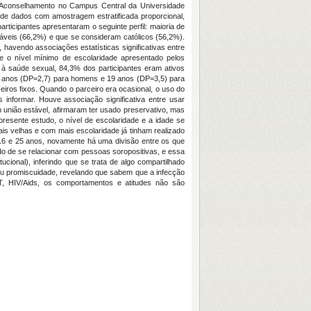
e Aconselhamento no Campus Central da Universidade
 de dados com amostragem estratificada proporcional,
rticipantes apresentaram o seguinte perfil: maioria de
áveis (66,2%) e que se consideram católicos (56,2%).
avendo associações estatísticas significativas entre
ue o nível mínimo de escolaridade apresentado pelos
s à saúde sexual, 84,3% dos participantes eram ativos
6 anos (DP=2,7) para homens e 19 anos (DP=3,5) para
eiros fixos. Quando o parceiro era ocasional, o uso do
informar. Houve associação significativa entre usar
 união estável, afirmaram ter usado preservativo, mas
resente estudo, o nível de escolaridade e a idade se
is velhas e com mais escolaridade já tinham realizado
e 16 e 25 anos, novamente há uma divisão entre os que
do de se relacionar com pessoas soropositivas, e essa
tucional), inferindo que se trata de algo compartilhado
 ou promiscuidade, revelando que sabem que a infecção
T, HIV/Aids, os comportamentos e atitudes não são