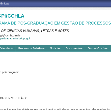
adêmicas
PI/CCHLA
AMA DE PÓS-GRADUAÇÃO EM GESTÃO DE PROCESSOS 
 DE CIÊNCIAS HUMANAS, LETRAS E ARTES
pi@cchla.ufrn.br
sgraduacao.ufrn.br/ppggpi
Calendário
Processos Seletivos
Notícias
Documentos
Outras Opções
 pelo programa.
XTO UNIVERSITÁRIO
a comunidade universitária sobre conhecimentos, atitudes e comportamentos relacionados às