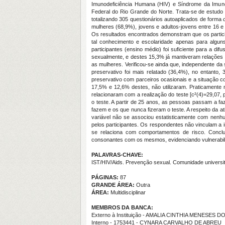
Imunodeficiência Humana (HIV) e Síndrome da Imuno
Federal do Rio Grande do Norte. Trata-se de estudo 
totalizando 305 questionários autoaplicados de forma
mulheres (68,9%), jovens e adultos-jovens entre 16 
Os resultados encontrados demonstram que os partici
tal conhecimento e escolaridade apenas para alguns
participantes (ensino médio) foi suficiente para a d
sexualmente, e destes 15,3% já mantiveram relações
as mulheres. Verificou-se ainda que, independente da 
preservativo foi mais relatado (36,4%), no entanto
preservativo com parceiros ocasionais e a situação c
17,5% e 12,6% destes, não utilizaram. Praticamente 
relacionaram com a realização do teste [c²(4)=29,07,
o teste. A partir de 25 anos, as pessoas passam a fa
fazem e os que nunca fizeram o teste. A respeito da 
variável não se associou estatisticamente com nenhuma 
pelos participantes. Os respondentes não vinculam a 
se relaciona com comportamentos de risco. Conclu
consonantes com os mesmos, evidenciando vulnerabilid
PALAVRAS-CHAVE:
IST/HIV/Aids. Prevenção sexual. Comunidade universitá
PÁGINAS:
87
GRANDE ÁREA:
Outra
ÁREA:
Multidisciplinar
MEMBROS DA BANCA:
Externo à Instituição - AMALIA CINTHIA MENESES 
Interno - 1753441 - CYNARA CARVALHO DE ABREU