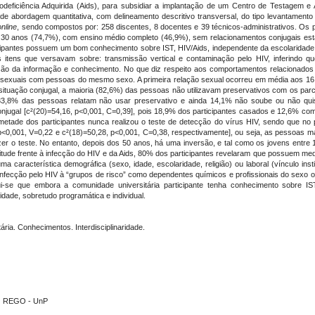
deficiência Adquirida (Aids), para subsidiar a implantação de um Centro de Testagem 
de abordagem quantitativa, com delineamento descritivo transversal, do tipo levantamento
online
, sendo compostos por: 258 discentes, 8 docentes e 39 técnicos-administrativos. Os pa
e 30 anos (74,7%), com ensino médio completo (46,9%), sem relacionamentos conjugais est
pantes possuem um bom conhecimento sobre IST, HIV/Aids, independente da escolaridade, h
 itens que versavam sobre: transmissão vertical e contaminação pelo HIV, inferindo q
ifusão da informação e conhecimento. No que diz respeito aos comportamentos relacionado
 sexuais com pessoas do mesmo sexo. A primeira relação sexual ocorreu em média aos 1
situação conjugal, a maioria (82,6%) das pessoas não utilizavam preservativos com os parc
, 33,8% das pessoas relatam não usar preservativo e ainda 14,1% não soube ou não quis 
onjugal [c²(20)=54,16, p<0,001, C=0,39], pois 18,9% dos participantes casados e 12,6% com
metade dos participantes nunca realizou o teste de detecção do vírus HIV, sendo que no p
 p<0,001, V=0,22 e c²(18)=50,28, p<0,001, C=0,38, respectivamente], ou seja, as pessoas ma
zer o teste. No entanto, depois dos 50 anos, há uma inversão, e tal como os jovens entr
atitude frente à infecção do HIV e da Aids, 80% dos participantes revelaram que possuem me
característica demográfica (sexo, idade, escolaridade, religião) ou laboral (vínculo insti
infecção pelo HIV à “grupos de risco” como dependentes químicos e profissionais do sexo
i-se que embora a comunidade universitária participante tenha conhecimento sobre IS
ade, sobretudo programática e individual.
ria. Conhecimentos. Interdisciplinaridade.
DO REGO - UnP