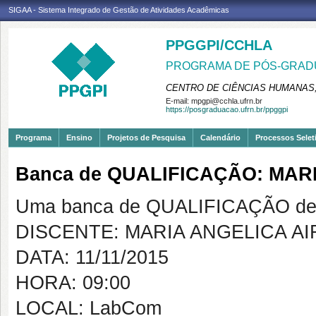
SIGAA - Sistema Integrado de Gestão de Atividades Acadêmicas
PPGGPI/CCHLA
PROGRAMA DE PÓS-GRADU
CENTRO DE CIÊNCIAS HUMANAS,
E-mail:
mpgpi@cchla.ufrn.br
https://posgraduacao.ufrn.br/ppggpi
Programa
Ensino
Projetos de Pesquisa
Calendário
Processos Selet
Banca de QUALIFICAÇÃO: MAR
Uma banca de QUALIFICAÇÃO de 
DISCENTE: MARIA ANGELICA AI
DATA: 11/11/2015
HORA: 09:00
LOCAL: LabCom