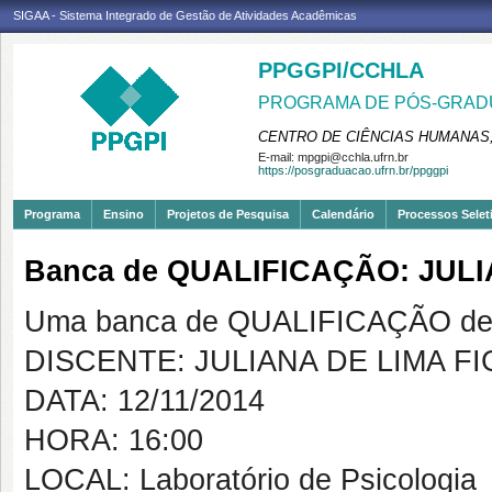
SIGAA - Sistema Integrado de Gestão de Atividades Acadêmicas
PPGGPI/CCHLA
PROGRAMA DE PÓS-GRADU
CENTRO DE CIÊNCIAS HUMANAS,
E-mail:
mpgpi@cchla.ufrn.br
https://posgraduacao.ufrn.br/ppggpi
Programa
Ensino
Projetos de Pesquisa
Calendário
Processos Selet
Banca de QUALIFICAÇÃO: JUL
Uma banca de QUALIFICAÇÃO de 
DISCENTE: JULIANA DE LIMA F
DATA: 12/11/2014
HORA: 16:00
LOCAL: Laboratório de Psicologia 