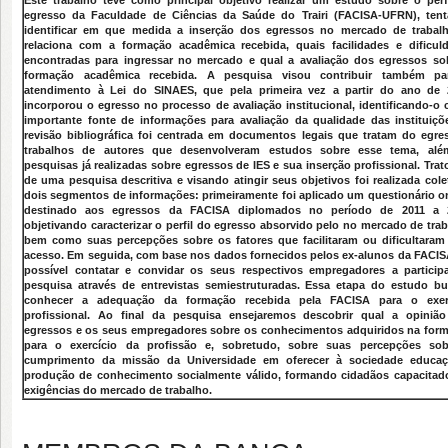
Este trabalho teve como principal objetivo realizar um estudo sobre o perf
egresso da Faculdade de Ciências da Saúde do Trairi (FACISA-UFRN), ten
identificar em que medida a inserção dos egressos no mercado de trabal
relaciona com a formação acadêmica recebida, quais facilidades e dificul
encontradas para ingressar no mercado e qual a avaliação dos egressos so
formação acadêmica recebida. A pesquisa visou contribuir também p
atendimento à Lei do SINAES, que pela primeira vez a partir do ano de 
incorporou o egresso no processo de avaliação institucional, identificando-o
importante fonte de informações para avaliação da qualidade das instituiçõ
revisão bibliográfica foi centrada em documentos legais que tratam do egre
trabalhos de autores que desenvolveram estudos sobre esse tema, al
pesquisas já realizadas sobre egressos de IES e sua inserção profissional. Trat
de uma pesquisa descritiva e visando atingir seus objetivos foi realizada cole
dois segmentos de informações: primeiramente foi aplicado um questionário on
destinado aos egressos da FACISA diplomados no período de 2011 a 
objetivando caracterizar o perfil do egresso absorvido pelo no mercado de trab
bem como suas percepções sobre os fatores que facilitaram ou dificultaram
acesso. Em seguida, com base nos dados fornecidos pelos ex-alunos da FACISA
possível contatar e convidar os seus respectivos empregadores a particip
pesquisa através de entrevistas semiestruturadas. Essa etapa do estudo b
conhecer a adequação da formação recebida pela FACISA para o exer
profissional. Ao final da pesquisa ensejaremos descobrir qual a opiniã
egressos e os seus empregadores sobre os conhecimentos adquiridos na for
para o exercício da profissão e, sobretudo, sobre suas percepções so
cumprimento da missão da Universidade em oferecer à sociedade educa
produção de conhecimento socialmente válido, formando cidadãos capacitad
exigências do mercado de trabalho.