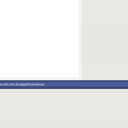
o.info.ufrn.br.sigaa03-producao