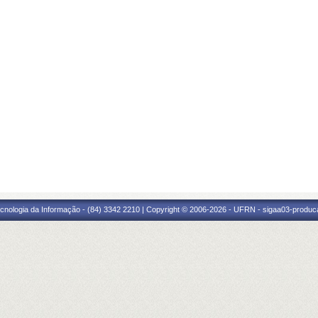
cnologia da Informação - (84) 3342 2210 | Copyright © 2006-2026 - UFRN - sigaa03-produca