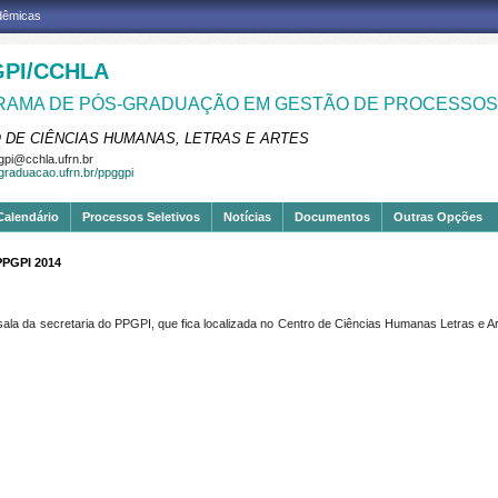
adêmicas
PI/CCHLA
AMA DE PÓS-GRADUAÇÃO EM GESTÃO DE PROCESSOS 
 DE CIÊNCIAS HUMANAS, LETRAS E ARTES
pi@cchla.ufrn.br
sgraduacao.ufrn.br/ppggpi
Calendário
Processos Seletivos
Notícias
Documentos
Outras Opções
 PPGPI 2014
sala da secretaria do PPGPI, que fica localizada no Centro de Ciências Humanas Letras e Art