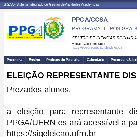
SIGAA - Sistema Integrado de Gestão de Atividades Acadêmicas
PPGA/CCSA
PROGRAMA DE PÓS-GRAD
CENTRO DE CIÊNCIAS SOCIAIS 
E-mail:
Não informado
https://posgraduacao.ufrn.br/ppga
Programa
Ensino
Projetos de Pesquisa
Calendário
Processos Selet
ELEIÇÃO REPRESENTANTE DIS
Prezados alunos.
a eleição para representante 
PPGA/UFRN estará acessível a p
https://sigeleicao.ufrn.br