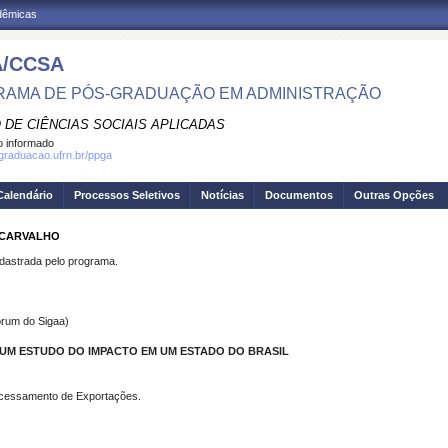
adêmicas
/CCSA
AMA DE PÓS-GRADUAÇÃO EM ADMINISTRAÇÃO
 DE CIÊNCIAS SOCIAIS APLICADAS
 informado
sgraduacao.ufrn.br/ppga
Calendário
Processos Seletivos
Notícias
Documentos
Outras Opções
E CARVALHO
strada pelo programa.
rum do Sigaa)
 UM ESTUDO DO IMPACTO EM UM ESTADO DO BRASIL
rocessamento de Exportações.