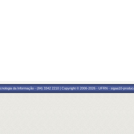
cnologia da Informação - (84) 3342 2210 | Copyright © 2006-2026 - UFRN - sigaa10-produca