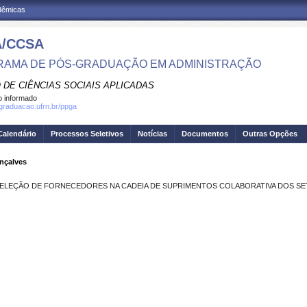
adêmicas
/CCSA
AMA DE PÓS-GRADUAÇÃO EM ADMINISTRAÇÃO
 DE CIÊNCIAS SOCIAIS APLICADAS
 informado
sgraduacao.ufrn.br/ppga
Calendário
Processos Seletivos
Notícias
Documentos
Outras Opções
onçalves
ARA SELEÇÃO DE FORNECEDORES NA CADEIA DE SUPRIMENTOS COLABORATIVA DOS SE