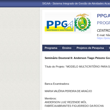
SIGAA - Sistema Integrado de Gestão de Atividades Ac
PPGA
PROGR
CENTRO
E-mail:
Não
https://po
Programa
Ensino
Projetos de Pesquisa
Seminário Doutoral II: Anderson Tiago Peixoto G
Título do Projeto: “MODELO MULTICRITÉRIO P
Banca Examinadora:
MARIA VALÉRIA PEREIRA DE ARAÚJO
Membros:
ANDERSON LUIZ REZENDE MÓL
FABRÍCIA ABRANTES FIGUEIREDO DA ROCHA